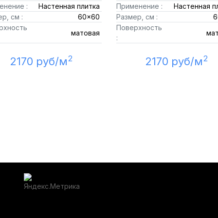
енение :
Настенная плитка
Применение :
Настенная п
р, см :
60x60
Размер, см :
6
рхность
Поверхность
матовая
ма
:
2
2
2170 руб/м
2170 руб/м