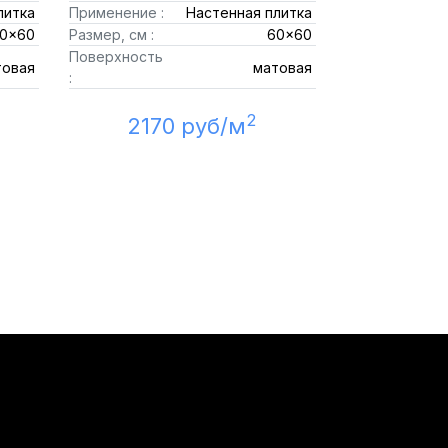
литка
Применение :
Настенная плитка
0x60
Размер, см :
60x60
Поверхность
товая
матовая
:
2
2170 руб/м