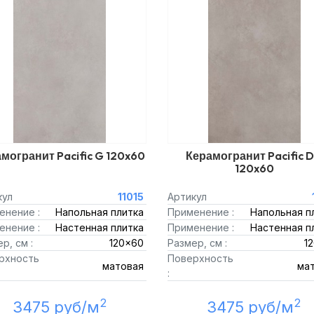
могранит Pacific G 120x60
Керамогранит Pacific 
120x60
кул
11015
Артикул
енение :
Напольная плитка
Применение :
Напольная п
енение :
Настенная плитка
Применение :
Настенная п
р, см :
120x60
Размер, см :
1
рхность
Поверхность
матовая
ма
:
2
2
3475 руб/м
3475 руб/м