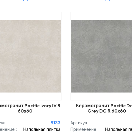
могранит Pacific Ivory IV R
Керамогранит Pacific D
60x60
Grey DG R 60x60
кул
8133
Артикул
енение :
Напольная плитка
Применение :
Напольная п