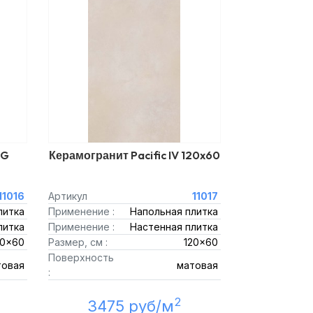
DG
Керамогранит Pacific IV 120x60
11016
Артикул
11017
литка
Применение :
Напольная плитка
литка
Применение :
Настенная плитка
20x60
Размер, см :
120x60
Поверхность
товая
матовая
:
2
3475 руб/м