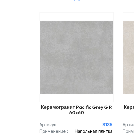
Керамогранит Pacific Grey G R
Кера
60x60
Артикул
8135
Арти
Применение :
Напольная плитка
Прим