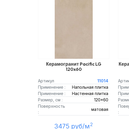
Керамогранит Pacific LG
Кера
120x60
Артикул
11014
Арти
Применение :
Напольная плитка
Прим
Применение :
Настенная плитка
Прим
Размер, см :
120x60
Разме
Поверхность
Пове
матовая
:
:
2
3475 руб/м