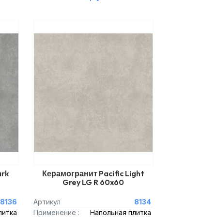
ark
Керамогранит Pacific Light
Grey LG R 60x60
8136
Артикул
8134
литка
Применение :
Напольная плитка