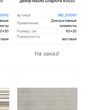
30
Декор Naomi Graphite 60x30
0002
Артикул
ND_D0001
вные
Декоративные
Применение :
енты
элементы
0x30
Размер, см :
60x30
Поверхность
товая
матовая
:
На заказ!