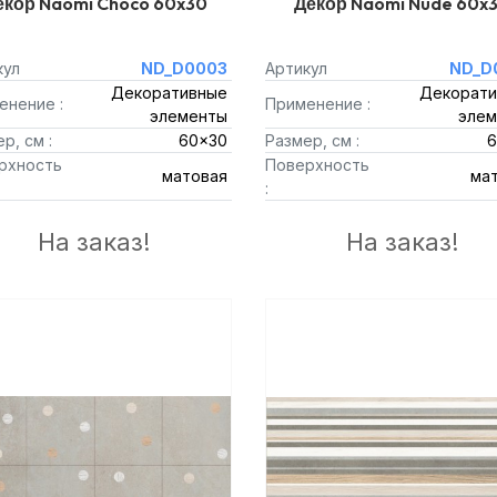
екор Naomi Choco 60x30
Декор Naomi Nude 60x
кул
ND_D0003
Артикул
ND_D
Декоративные
Декорати
енение :
Применение :
элементы
элем
р, см :
60x30
Размер, см :
6
рхность
Поверхность
матовая
ма
:
На заказ!
На заказ!