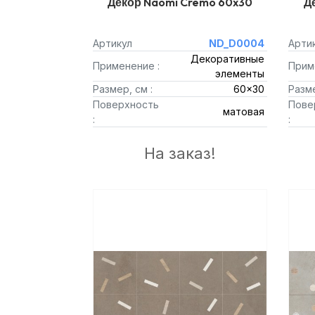
Декор Naomi Cremo 60x30
Д
Артикул
ND_D0004
Арти
Декоративные
Применение :
Прим
элементы
Размер, см :
60x30
Разме
Поверхность
Пове
матовая
:
:
На заказ!