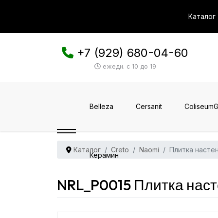
Каталог
+7 (929) 680-04-60
ежедн. с 10 до 19
Belleza
Cersanit
ColiseumG
Каталог
Creto
Naomi
Плитка насте
Керамин
NRL_P0015 Плитка наст