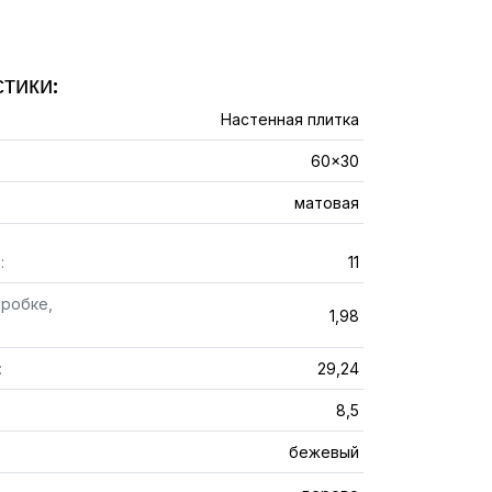
тики:
Настенная плитка
60x30
матовая
:
11
оробке,
1,98
:
29,24
8,5
бежевый