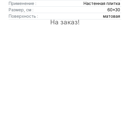
Применение :
Настенная плитка
Размер, см :
60x30
Поверхность :
матовая
На заказ!
© 2010-2026 «Купи Плитку»
Интернет магазин керамической плитки и керамогранита