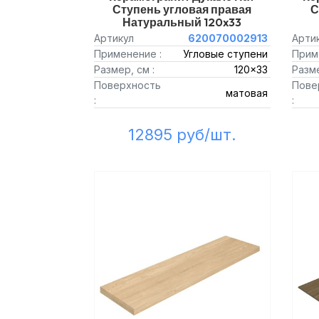
Ступень угловая правая
С
Натуральный 120x33
Артикул
620070002913
Арти
Применение :
Угловые ступени
Прим
Размер, см :
120x33
Разме
Поверхность
Пове
матовая
:
:
12895 руб/шт.