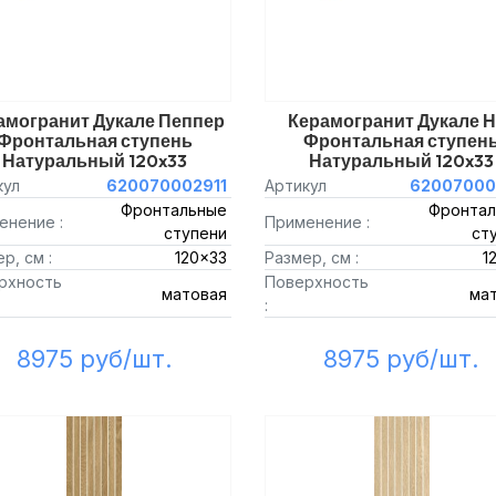
амогранит Дукале Пеппер
Керамогранит Дукале Н
Фронтальная ступень
Фронтальная ступен
Натуральный 120x33
Натуральный 120x33
кул
620070002911
Артикул
62007000
Фронтальные
Фронтал
енение :
Применение :
ступени
ст
р, см :
120x33
Размер, см :
1
рхность
Поверхность
матовая
ма
:
8975 руб/шт.
8975 руб/шт.