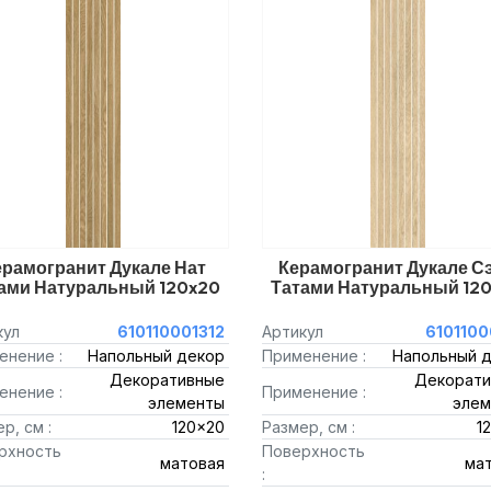
ерамогранит Дукале Нат
Керамогранит Дукале С
ами Натуральный 120x20
Татами Натуральный 12
кул
610110001312
Артикул
6101100
енение :
Напольный декор
Применение :
Напольный 
Декоративные
Декорати
енение :
Применение :
элементы
элем
р, см :
120x20
Размер, см :
1
рхность
Поверхность
матовая
ма
: