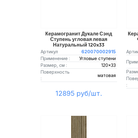
Керамогранит Дукале Сэнд
Кер
Ступень угловая левая
Натуральный 120x33
Артикул
620070002915
Арти
Применение :
Угловые ступени
Прим
Размер, см :
120x33
Разме
Поверхность
матовая
:
Пове
:
12895 руб/шт.