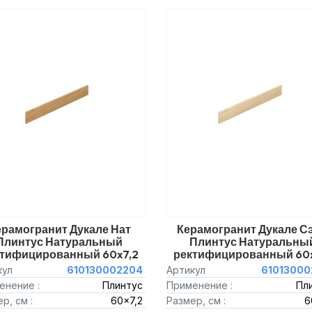
ерамогранит Дукале Нат
Керамогранит Дукале С
Плинтус Натуральный
Плинтус Натуральны
ктифицированный 60x7,2
ректифицированный 60x
кул
610130002204
Артикул
61013000
енение :
Плинтус
Применение :
Пл
р, см :
60x7,2
Размер, см :
6