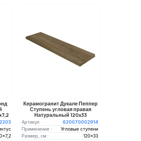
энд
Керамогранит Дукале Пеппер
й
Ступень угловая правая
7,2
Натуральный 120x33
2203
Артикул
620070002914
интус
Применение :
Угловые ступени
0x7,2
Размер, см :
120x33