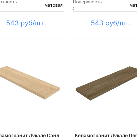
рхность
Поверхность
матовая
ма
:
543 руб/шт.
543 руб/шт.
рамогранит Дукале Сэнд
Керамогранит Дукале Пе