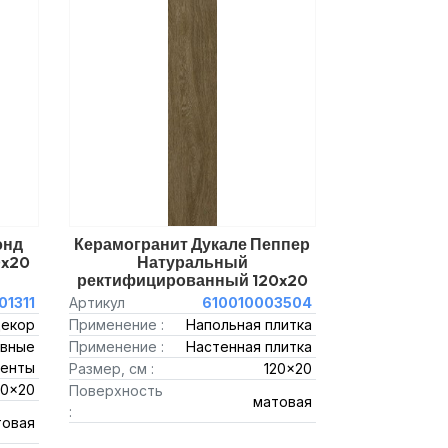
энд
Керамогранит Дукале Пеппер
0x20
Натуральный
ректифицированный 120x20
01311
Артикул
610010003504
декор
Применение :
Напольная плитка
вные
Применение :
Настенная плитка
енты
Размер, см :
120x20
20x20
Поверхность
матовая
:
товая