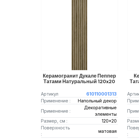
Керамогранит Дукале Пеппер
К
Татами Натуральный 120x20
Тат
Артикул
610110001313
Арти
Применение :
Напольный декор
Прим
Декоративные
Применение :
Прим
элементы
Размер, см :
120x20
Разме
Поверхность
Пове
матовая
:
: