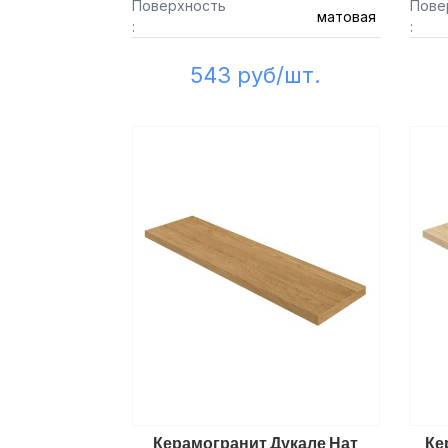
Поверхность
Пове
матовая
:
:
543 руб/шт.
Керамогранит Дукале Нат
Ке