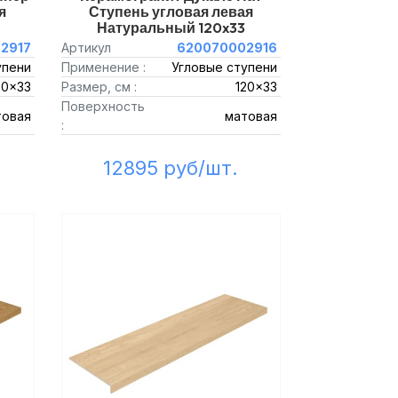
я
Ступень угловая левая
Натуральный 120x33
2917
Артикул
620070002916
упени
Применение :
Угловые ступени
20x33
Размер, см :
120x33
Поверхность
товая
матовая
:
12895 руб/шт.