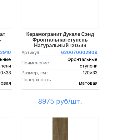
ат
Керамогранит Дукале Сэнд
ь
Фронтальная ступень
Натуральный 120x33
2910
Артикул
620070002909
ьные
Фронтальные
Применение :
упени
ступени
20x33
Размер, см :
120x33
Поверхность
товая
матовая
:
8975 руб/шт.