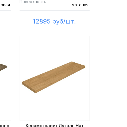
Поверхность
товая
матовая
:
12895 руб/шт.
ппер
Керамогранит Дукале Нат