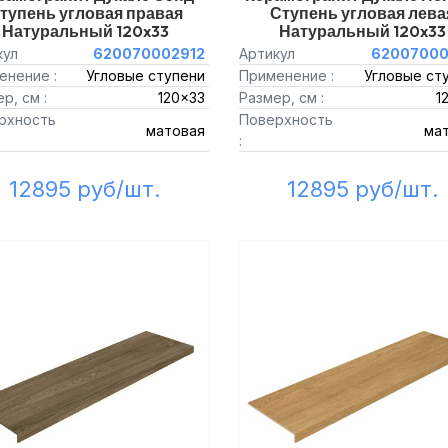
тупень угловая правая
Ступень угловая лева
Натуральный 120x33
Натуральный 120x33
кул
620070002912
Артикул
62007000
енение :
Угловые ступени
Применение :
Угловые ст
р, см :
120x33
Размер, см :
1
рхность
Поверхность
матовая
ма
:
12895 руб/шт.
12895 руб/шт.