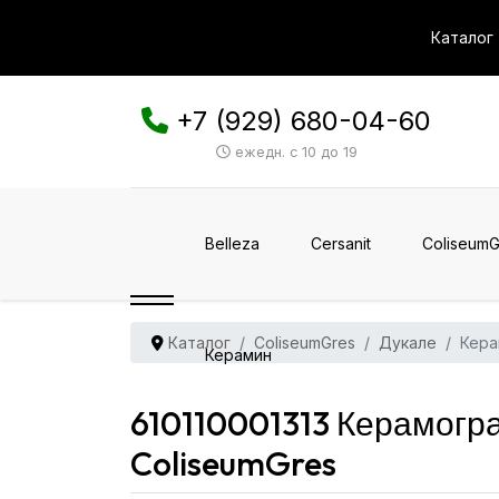
Каталог
+7 (929) 680-04-60
ежедн. с 10 до 19
Belleza
Cersanit
ColiseumG
Каталог
ColiseumGres
Дукале
Кера
Керамин
610110001313 Керамогр
ColiseumGres