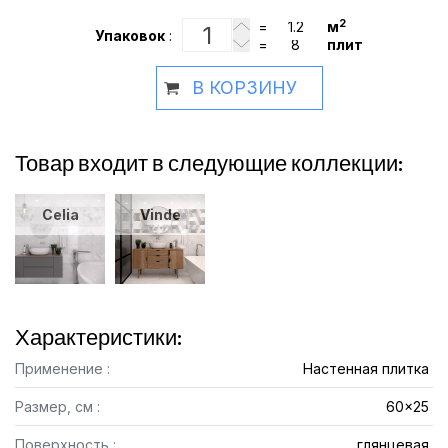
2
=
м
Упаковок
:
=
плит
В КОРЗИНУ
Товар входит в следующие коллекции:
Celia
Vinde
Характеристики:
Применение :
Настенная плитка
Размер, см :
60x25
Поверхность :
глянцевая