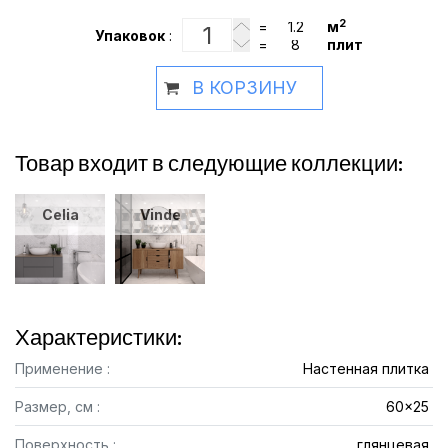
2
=
м
Упаковок
:
=
плит
В КОРЗИНУ
Товар входит в следующие коллекции:
Celia
Vinde
Характеристики:
Применение :
Настенная плитка
Размер, см :
60x25
Поверхность :
глянцевая