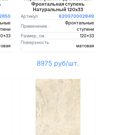
ь
Фронтальная ступень
Натуральный 120x33
2850
Артикул
620070002849
ьные
Фронтальные
Применение :
упени
ступени
20x33
Размер, см :
120x33
Поверхность
товая
матовая
:
8975 руб/шт.