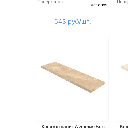
Поверхность
Пове
матовая
:
:
543 руб/шт.
Керамогранит Аурелия Беж
Кер