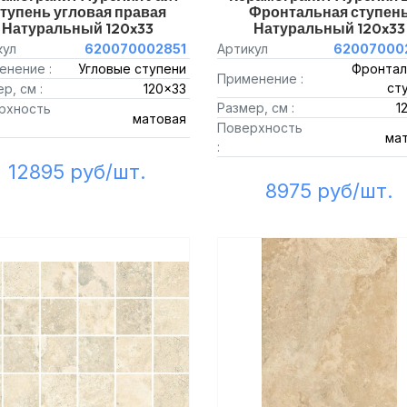
тупень угловая правая
Фронтальная ступен
Натуральный 120x33
Натуральный 120x33
кул
620070002851
Артикул
62007000
енение :
Угловые ступени
Фронтал
Применение :
ст
р, см :
120x33
Размер, см :
1
рхность
матовая
Поверхность
ма
:
12895 руб/шт.
8975 руб/шт.