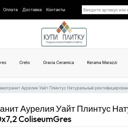
Оплата
Доставка
Контакты
res
Creto
Gracia Ceramica
Kerama Marazzi
амогранит Аурелия Уайт Плинтус Натуральный ректифицирован
ранит Аурелия Уайт Плинтус На
7,2 ColiseumGres