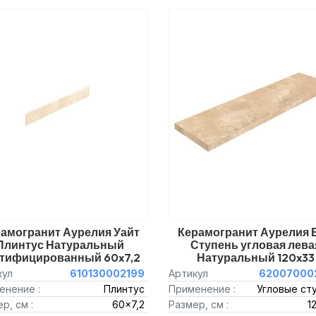
амогранит Аурелия Уайт
Керамогранит Аурелия 
Плинтус Натуральный
Ступень угловая лева
ктифицированный 60x7,2
Натуральный 120x33
кул
610130002199
Артикул
62007000
енение :
Плинтус
Применение :
Угловые ст
р, см :
60x7,2
Размер, см :
1