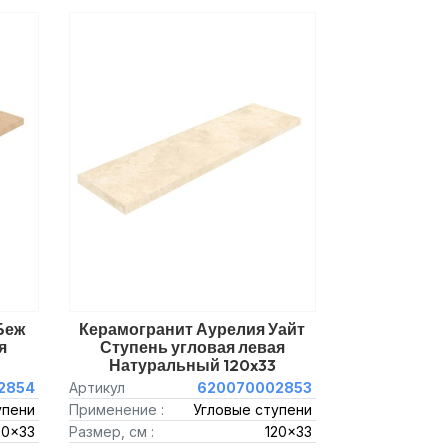
Беж
Керамогранит Аурелия Уайт
я
Ступень угловая левая
Натуральный 120x33
2854
Артикул
620070002853
упени
Применение :
Угловые ступени
20x33
Размер, см :
120x33