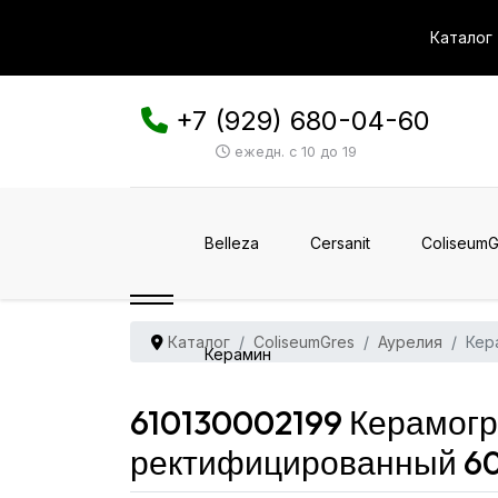
Каталог
+7 (929) 680-04-60
ежедн. с 10 до 19
Belleza
Cersanit
ColiseumG
Каталог
ColiseumGres
Аурелия
Кер
Керамин
610130002199 Керамог
ректифицированный 60x