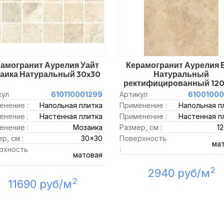
амогранит Аурелия Уайт
Керамогранит Аурелия 
аика Натуральный 30x30
Натуральный
ректифицированный 12
кул
610110001299
Артикул
61001000
енение :
Напольная плитка
Применение :
Напольная п
енение :
Настенная плитка
Применение :
Настенная п
енение :
Мозаика
Размер, см :
1
р, см :
30x30
Поверхность
ма
:
рхность
матовая
2
2940 руб/м
2
11690 руб/м