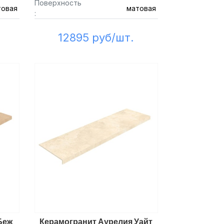
Поверхность
товая
матовая
:
12895 руб/шт.
Беж
Керамогранит Аурелия Уайт