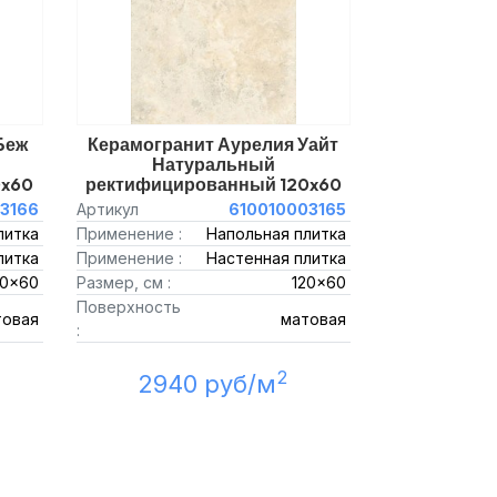
Беж
Керамогранит Аурелия Уайт
Натуральный
0x60
ректифицированный 120x60
3166
Артикул
610010003165
литка
Применение :
Напольная плитка
литка
Применение :
Настенная плитка
20x60
Размер, см :
120x60
Поверхность
товая
матовая
:
2
2940 руб/м