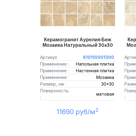
Керамогранит Аурелия Беж
Кер
Мозаика Натуральный 30x30
Моз
Артикул
610110001300
Арти
Применение :
Напольная плитка
Прим
Применение :
Настенная плитка
Прим
Применение :
Мозаика
Прим
Размер, см :
30x30
Разме
Поверхность
Пове
матовая
:
:
2
11690 руб/м