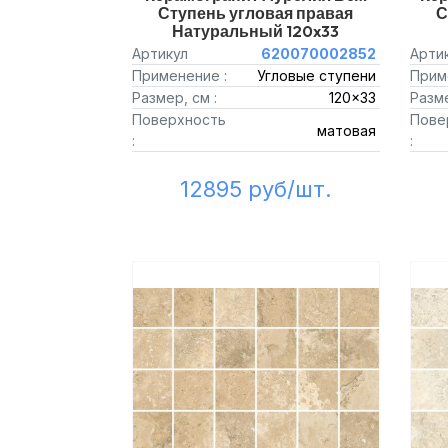
Ступень угловая правая
С
Натуральный 120x33
Артикул
620070002852
Арти
Применение :
Угловые ступени
Прим
Размер, см :
120x33
Разме
Поверхность
Пове
матовая
:
:
12895 руб/шт.