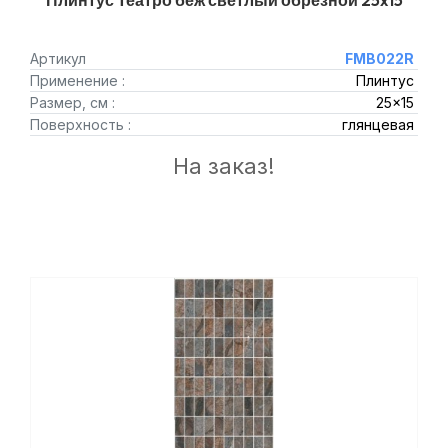
Плинтус Театро беж светлый обрезной 25x15
Артикул
FMB022R
Применение :
Плинтус
Размер, см :
25x15
Поверхность :
глянцевая
На заказ!