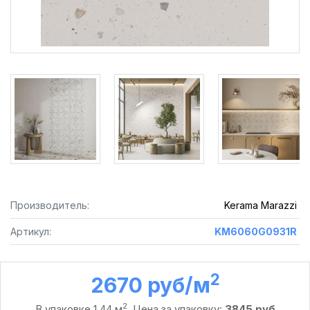
Производитель:
Kerama Marazzi
Артикул:
KM6060G0931R
2
2670 руб /м
2
В упаковке 1,44 м
. Цена за упаковку:
3845 руб