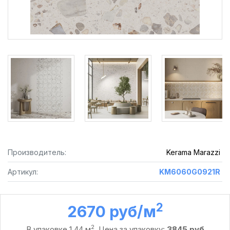
Производитель:
Kerama Marazzi
Артикул:
KM6060G0921R
2
2670 руб /м
2
В упаковке 1,44 м
. Цена за упаковку:
3845 руб