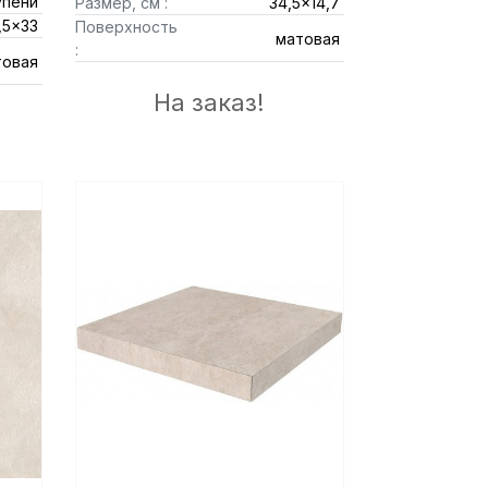
упени
Размер, см :
34,5x14,7
,5x33
Поверхность
матовая
:
товая
На заказ!