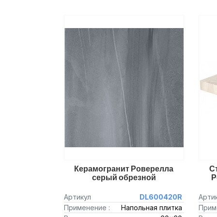
Керамогранит Роверелла
С
серый обрезной
Р
Артикул
DL600420R
Арти
Применение :
Напольная плитка
Прим