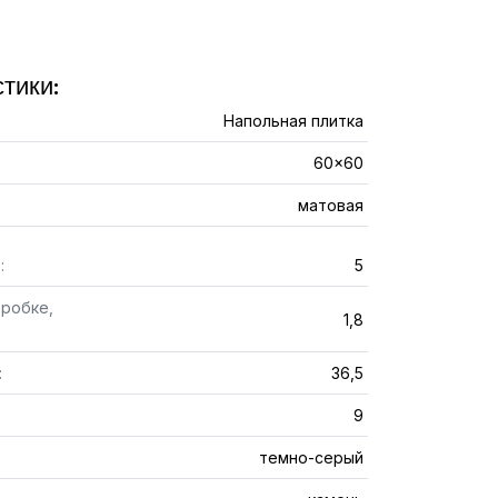
тики:
Напольная плитка
60x60
матовая
:
5
оробке,
1,8
:
36,5
9
темно-серый