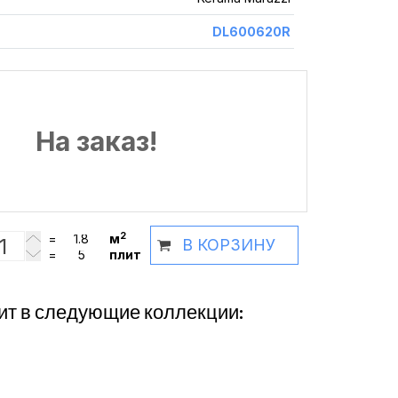
DL600620R
На заказ!
2
=
м
В КОРЗИНУ
=
плит
ит в следующие коллекции: