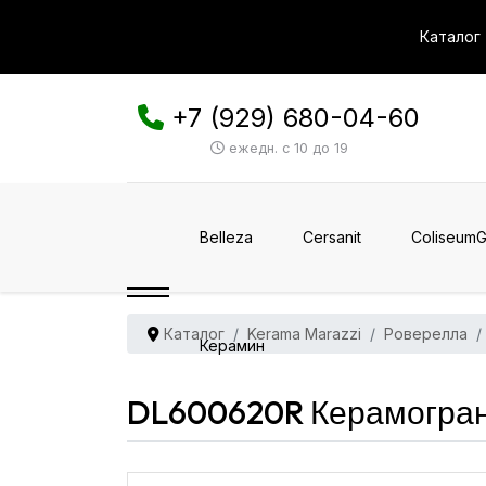
Каталог
+7 (929) 680-04-60
ежедн. с 10 до 19
Belleza
Cersanit
ColiseumG
Каталог
Kerama Marazzi
Роверелла
Керамин
DL600620R Керамогран