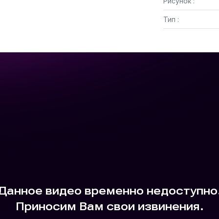
Рисунок :
Тип :