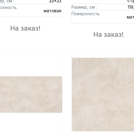
ст
р, см :
33x33
Размер, см :
119
рхность
матовая
Поверхность
ма
:
На заказ!
На заказ!