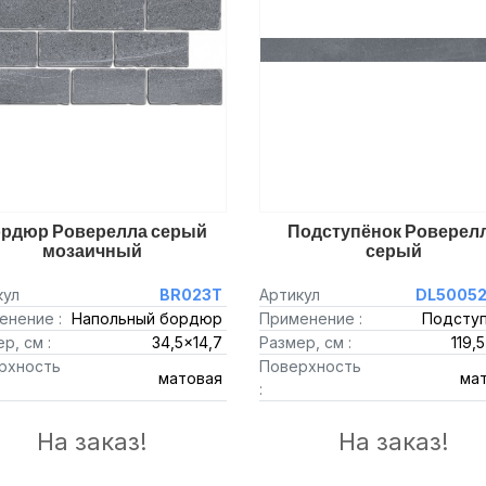
рдюр Роверелла серый
Подступёнок Роверел
мозаичный
серый
кул
BR023T
Артикул
DL50052
енение :
Напольный бордюр
Применение :
Подсту
р, см :
34,5x14,7
Размер, см :
119,
рхность
Поверхность
матовая
ма
:
На заказ!
На заказ!