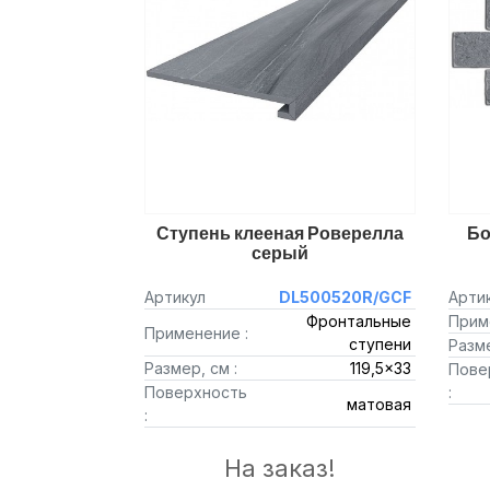
Ступень клееная Роверелла
Бо
серый
Артикул
DL500520R/GCF
Арти
Фронтальные
Прим
Применение :
ступени
Разме
Размер, см :
119,5x33
Пове
Поверхность
:
матовая
:
На заказ!