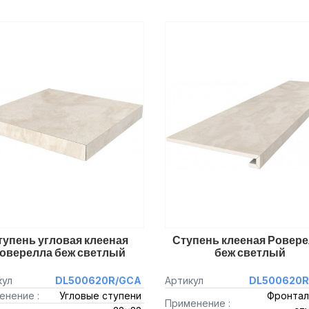
тупень угловая клееная
Ступень клееная Ровер
оверелла беж светлый
беж светлый
кул
DL500620R/GCA
Артикул
DL500620R
енение :
Угловые ступени
Фронтал
Применение :