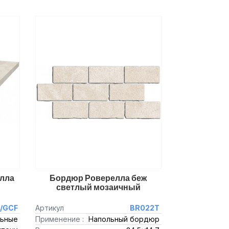
елла
Бордюр Роверелла беж
светлый мозаичный
/GCF
Артикул
BR022T
ьные
Применение :
Напольный бордюр