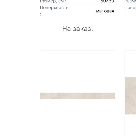
Размер, см :
60x60
Разме
Поверхность
Пове
матовая
:
:
На заказ!