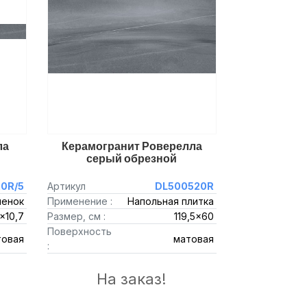
ла
Керамогранит Роверелла
серый обрезной
0R/5
Артикул
DL500520R
пенок
Применение :
Напольная плитка
5x10,7
Размер, см :
119,5x60
Поверхность
товая
матовая
:
На заказ!