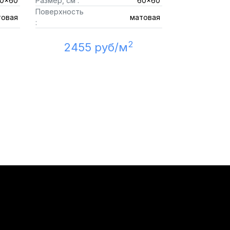
0x60
Размер, см :
60x60
Поверхность
товая
матовая
:
2
2455 руб/м