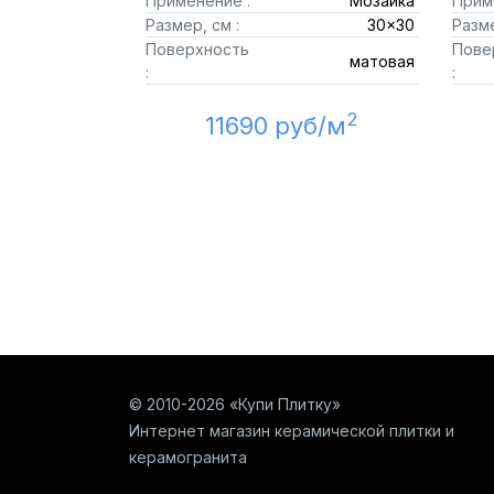
Применение :
Мозаика
Прим
Размер, см :
30x30
Разме
Поверхность
Пове
матовая
:
:
2
11690 руб/м
© 2010-2026 «Купи Плитку»
Интернет магазин керамической плитки и
керамогранита