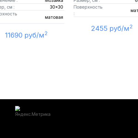
енение :
Мозаика
Размер, см :
6
р, см :
30x30
Поверхность
ма
:
рхность
матовая
2
2455 руб/м
2
11690 руб/м