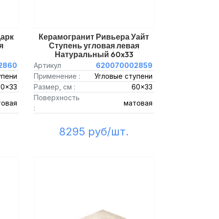
Дарк
Керамогранит Ривьера Уайт
я
Ступень угловая левая
Натуральный 60x33
2860
Артикул
620070002859
упени
Применение :
Угловые ступени
60x33
Размер, см :
60x33
Поверхность
товая
матовая
:
8295 руб/шт.