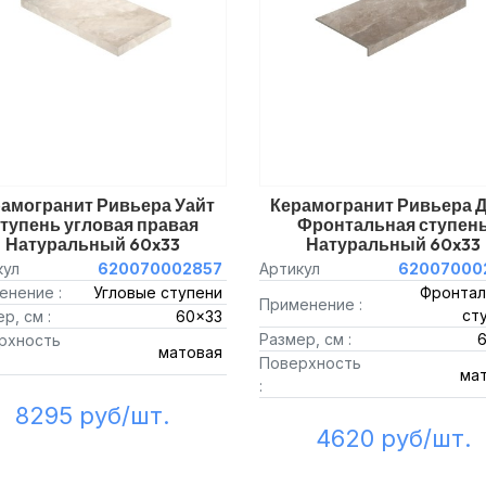
амогранит Ривьера Уайт
Керамогранит Ривьера 
тупень угловая правая
Фронтальная ступен
Натуральный 60x33
Натуральный 60x33
кул
620070002857
Артикул
62007000
енение :
Угловые ступени
Фронтал
Применение :
ст
р, см :
60x33
Размер, см :
рхность
матовая
Поверхность
ма
:
8295 руб/шт.
4620 руб/шт.