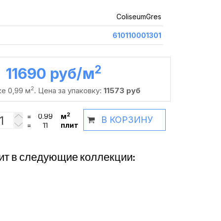
ColiseumGres
610110001301
2
11690 руб /м
2
ке 0,99 м
. Цена за упаковку:
11573 руб
2
=
м
В КОРЗИНУ
=
плит
ит в следующие коллекции: