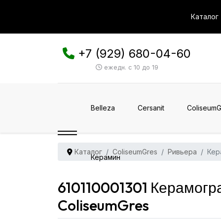
Каталог
+7 (929) 680-04-60
ежедн. с 10 до 19
Belleza
Cersanit
ColiseumG
Каталог
ColiseumGres
Ривьера
Кер
Керамин
610110001301 Керамогр
ColiseumGres