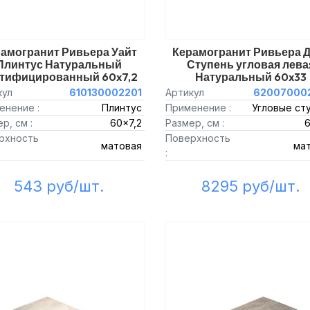
амогранит Ривьера Уайт
Керамогранит Ривьера 
Плинтус Натуральный
Ступень угловая лева
ктифицированный 60x7,2
Натуральный 60x33
кул
610130002201
Артикул
62007000
енение :
Плинтус
Применение :
Угловые ст
р, см :
60x7,2
Размер, см :
рхность
Поверхность
матовая
ма
:
543 руб/шт.
8295 руб/шт.