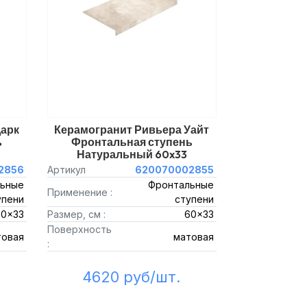
Дарк
Керамогранит Ривьера Уайт
ь
Фронтальная ступень
Натуральный 60x33
2856
Артикул
620070002855
ьные
Фронтальные
Применение :
упени
ступени
60x33
Размер, см :
60x33
Поверхность
товая
матовая
:
4620 руб/шт.