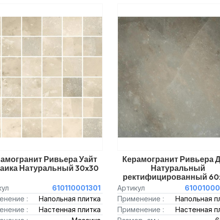
амогранит Ривьера Уайт
Керамогранит Ривьера 
аика Натуральный 30x30
Натуральный
ректифицированный 60
кул
610110001301
Артикул
61001000
енение :
Напольная плитка
Применение :
Напольная п
енение :
Настенная плитка
Применение :
Настенная п