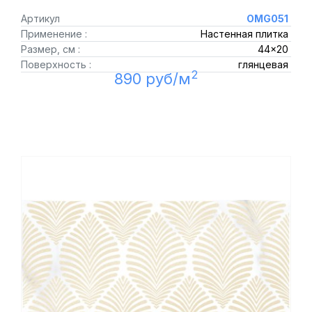
Артикул
OMG051
Применение :
Настенная плитка
Размер, см :
44x20
Поверхность :
глянцевая
2
890 руб/м