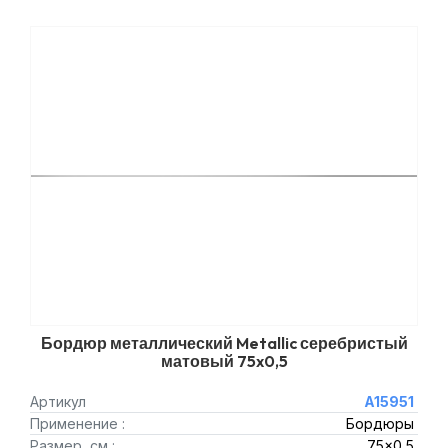
Бордюр металлический Metallic серебристый
матовый 75x0,5
Артикул
A15951
Применение :
Бордюры
Размер, см :
75x0,5