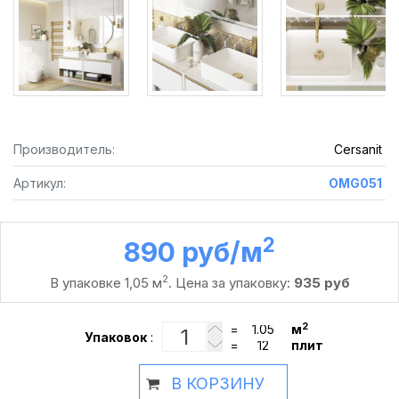
Производитель:
Cersanit
Артикул:
OMG051
2
890 руб /м
2
В упаковке 1,05 м
. Цена за упаковку:
935 руб
2
=
м
Упаковок
:
=
плит
В КОРЗИНУ