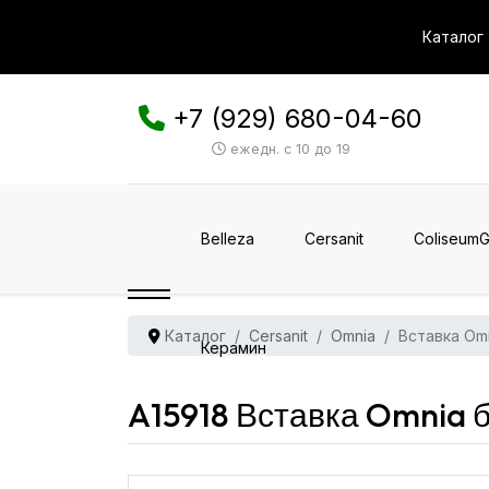
Каталог
+7 (929) 680-04-60
ежедн. с 10 до 19
Belleza
Cersanit
ColiseumG
Каталог
Cersanit
Omnia
Вставка Om
Керамин
A15918 Вставка Omnia б