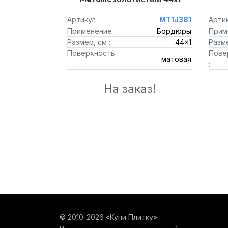
Артикул
MT1J381
Арти
Применение :
Бордюры
Прим
Размер, см :
44x1
Разме
Поверхность
Пове
матовая
:
:
На заказ!
© 2010-2026 «Купи Плитку»