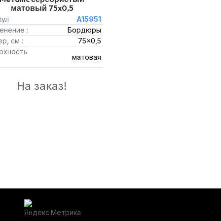
матовый 75x0,5
кул
A15951
енение :
Бордюры
р, см :
75x0,5
рхность
матовая
На заказ!