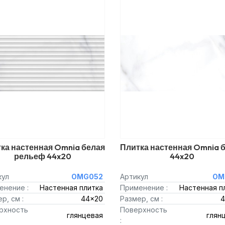
ка настенная Omnia белая
Плитка настенная Omnia 
рельеф 44x20
44x20
кул
OMG052
Артикул
OM
енение :
Настенная плитка
Применение :
Настенная п
р, см :
44x20
Размер, см :
4
рхность
Поверхность
глянцевая
глян
: