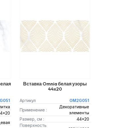
белая
Вставка Omnia белая узоры
44x20
G051
Артикул
OM2G051
литка
Декоративные
Применение :
элементы
4x20
Размер, см :
44x20
цевая
Поверхность