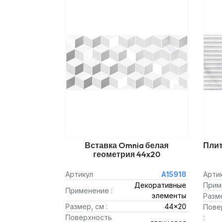
Вставка Omnia белая
Плит
геометрия 44x20
Артикул
A15918
Арти
Декоративные
Прим
Применение :
элементы
Разме
Размер, см :
44x20
Пове
Поверхность
: