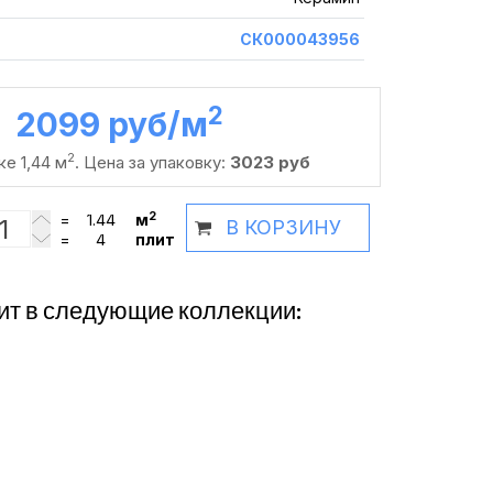
СК000043956
2
2099 руб /м
2
ке 1,44 м
. Цена за упаковку:
3023 руб
2
=
м
В КОРЗИНУ
=
плит
ит в следующие коллекции: