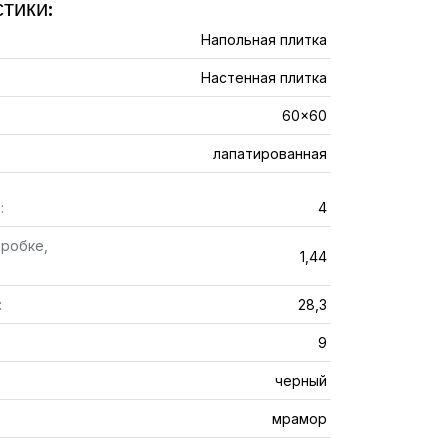
тики:
Напольная плитка
Настенная плитка
60x60
лапатированная
:
4
оробке,
1,44
:
28,3
9
черный
мрамор