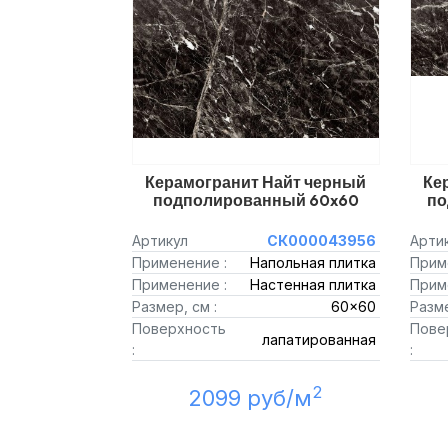
Керамогранит Найт черный
Ке
подполированный 60x60
по
Артикул
СК000043956
Арти
Применение :
Напольная плитка
Прим
Применение :
Настенная плитка
Прим
Размер, см :
60x60
Разме
Поверхность
Пове
лапатированная
:
:
2
2099 руб/м