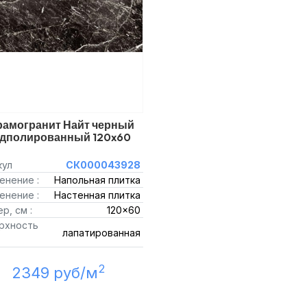
рамогранит Найт черный
дполированный 120x60
кул
СК000043928
енение :
Напольная плитка
енение :
Настенная плитка
р, см :
120x60
рхность
лапатированная
2
2349 руб/м