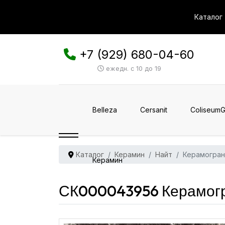
Каталог
+7 (929) 680-04-60
ежедн. с 10 до 19
Belleza
Cersanit
ColiseumG
Каталог
Керамин
Найт
Керамогран
Керамин
СК000043956 Керамогр