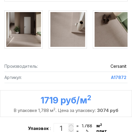
Производитель:
Cersanit
Артикул:
A17872
2
1719 руб /м
2
В упаковке 1,788 м
. Цена за упаковку:
3074 руб
2
=
м
Упаковок
:
=
плит