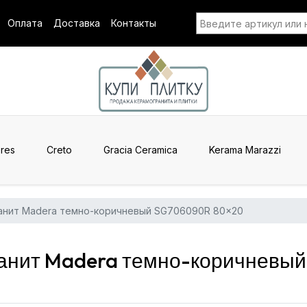
Оплата
Доставка
Контакты
res
Creto
Gracia Ceramica
Kerama Marazzi
анит Madera темно-коричневый SG706090R 80x20
анит Madera темно-коричневы