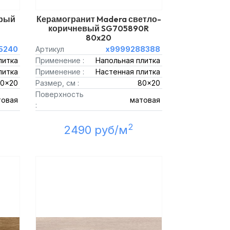
ерый
Керамогранит Madera светло-
коричневый SG705890R
80x20
5240
Артикул
х9999288388
литка
Применение :
Напольная плитка
литка
Применение :
Настенная плитка
0x20
Размер, см :
80x20
Поверхность
товая
матовая
:
2
2490 руб/м