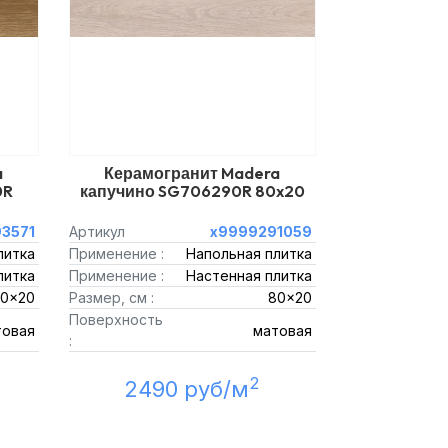
a
Керамогранит Madera
0R
капучино SG706290R 80x20
3571
Артикул
х9999291059
литка
Применение :
Напольная плитка
литка
Применение :
Настенная плитка
0x20
Размер, см :
80x20
Поверхность
товая
матовая
:
2
2490 руб/м