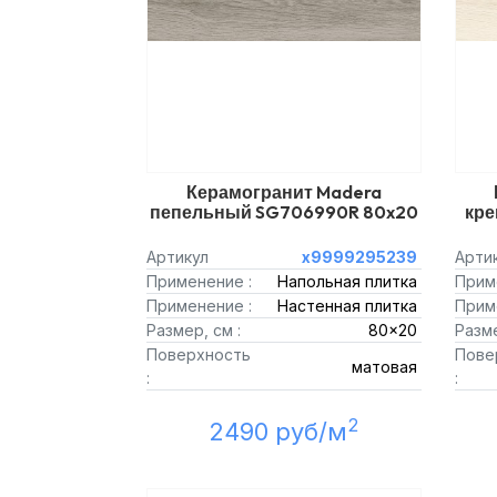
Керамогранит Madera
пепельный SG706990R 80x20
кре
Артикул
х9999295239
Арти
Применение :
Напольная плитка
Прим
Применение :
Настенная плитка
Прим
Размер, см :
80x20
Разме
Поверхность
Пове
матовая
:
:
2
2490 руб/м