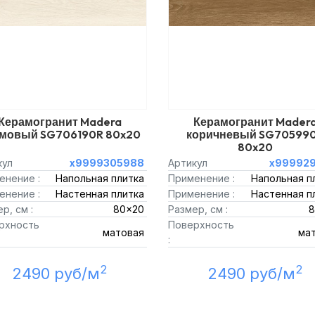
Керамогранит Madera
Керамогранит Mader
мовый SG706190R 80x20
коричневый SG70599
80x20
кул
х9999305988
Артикул
х999929
енение :
Напольная плитка
Применение :
Напольная п
енение :
Настенная плитка
Применение :
Настенная п
р, см :
80x20
Размер, см :
8
рхность
Поверхность
матовая
ма
:
2
2
2490 руб/м
2490 руб/м