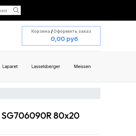
Корзина
/
Оформить заказ
0,00 руб
Laparet
Lasselsberger
Meissen
й SG706090R 80x20