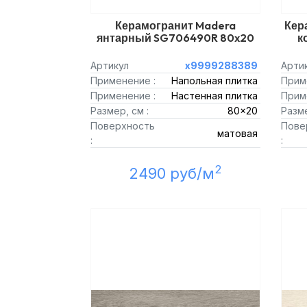
Керамогранит Madera
Кер
янтарный SG706490R 80x20
к
Артикул
х9999288389
Арти
Применение :
Напольная плитка
Прим
Применение :
Настенная плитка
Прим
Размер, см :
80x20
Разме
Поверхность
Пове
матовая
:
:
2
2490 руб/м