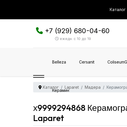
Каталог
+7 (929) 680-04-60
ежедн. с 10 до 19
Belleza
Cersanit
ColiseumG
Каталог
Laparet
Мадера
Керамогр
Керамин
х9999294868 Керамогр
Laparet