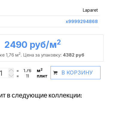
Laparet
х9999294868
2
2490 руб /м
2
ке 1,76 м
. Цена за упаковку:
4382 руб
2
=
м
В КОРЗИНУ
=
плит
ит в следующие коллекции: