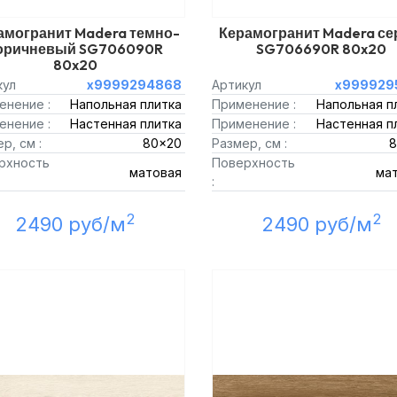
амогранит Madera темно-
Керамогранит Madera с
оричневый SG706090R
SG706690R 80x20
80x20
кул
х9999294868
Артикул
х999929
енение :
Напольная плитка
Применение :
Напольная п
енение :
Настенная плитка
Применение :
Настенная п
р, см :
80x20
Размер, см :
8
рхность
Поверхность
матовая
ма
:
2
2
2490 руб/м
2490 руб/м