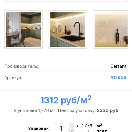
Производитель:
Cersanit
Артикул:
A17906
2
1312 руб /м
2
В упаковке 1,776 м
. Цена за упаковку:
2330 руб
2
=
м
Упаковок
:
=
плит