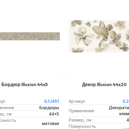
Бордюр Illusion 44x5
Декор Illusion 44x20
кул
IL1J451
Артикул
IL
енение :
Бордюры
Декорати
Применение :
элем
р, см :
44x5
Размер, см :
4
рхность
матовая
Поверхность