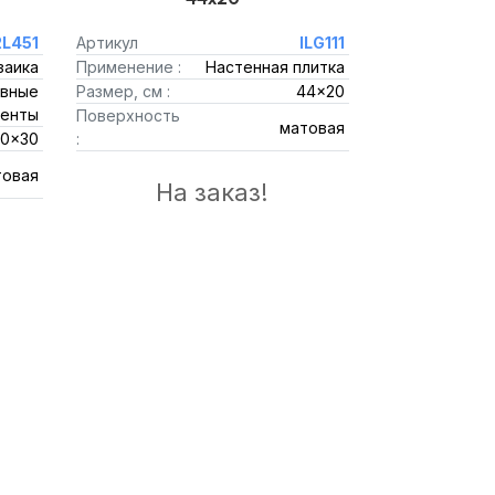
2L451
Артикул
ILG111
заика
Применение :
Настенная плитка
вные
Размер, см :
44x20
енты
Поверхность
матовая
30x30
:
товая
На заказ!