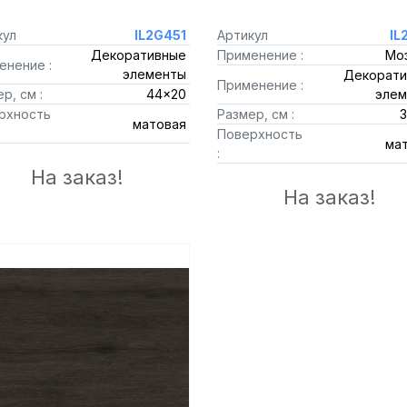
кул
IL2G451
Артикул
IL
Декоративные
Применение :
Мо
енение :
элементы
Декорати
Применение :
р, см :
44x20
элем
рхность
Размер, см :
матовая
Поверхность
ма
:
На заказ!
На заказ!