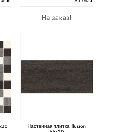
товая
матовая
:
На заказ!
0x30
Настенная плитка Illusion
44x20