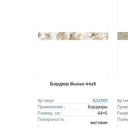
Бордюр Illusion 44x5
Артикул
IL1J301
Арти
Применение :
Бордюры
Прим
Размер, см :
44x5
Разме
Поверхность
Пове
матовая
:
: