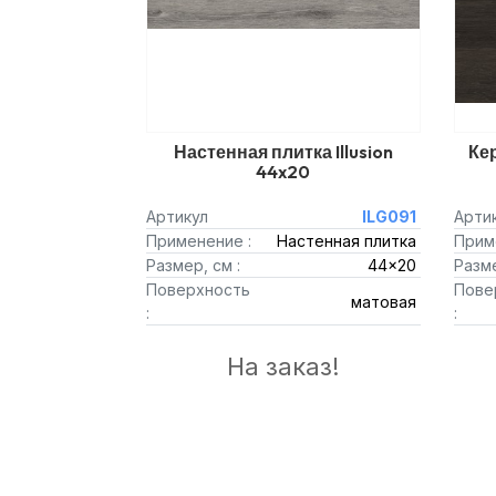
Настенная плитка Illusion
Кер
44x20
Артикул
ILG091
Арти
Применение :
Настенная плитка
Прим
Размер, см :
44x20
Разме
Поверхность
Пове
матовая
:
:
На заказ!