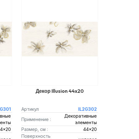
Декор Illusion 44x20
2G301
Артикул
IL2G302
вные
Декоративные
Применение :
енты
элементы
4x20
Размер, см :
44x20
Поверхность