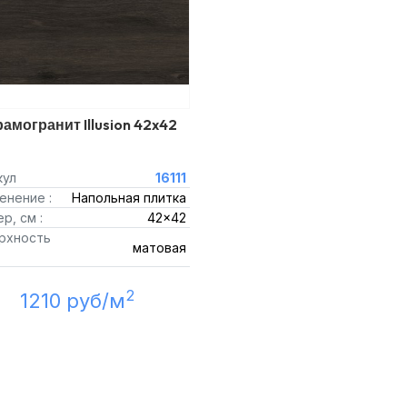
амогранит Illusion 42x42
кул
16111
енение :
Напольная плитка
р, см :
42x42
рхность
матовая
2
1210 руб/м