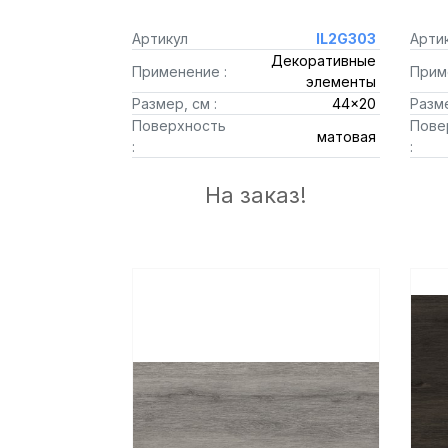
Артикул
IL2G303
Арти
Декоративные
Применение :
Прим
элементы
Размер, см :
44x20
Разме
Поверхность
Пове
матовая
:
:
На заказ!