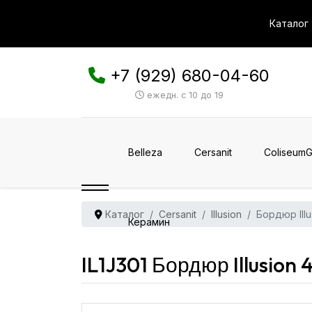
Каталог
+7 (929) 680-04-60
ежедн. с 10 до 19
Belleza
Cersanit
ColiseumG
Каталог
Cersanit
Illusion
Бордюр Illu
Керамин
IL1J301 Бордюр Illusion 