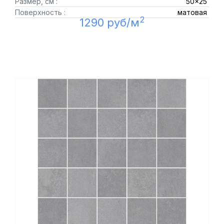
Размер, см :
50x25
Поверхность :
матовая
2
1290 руб/м