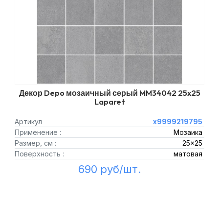
Декор Depo мозаичный серый MM34042 25x25
Laparet
Артикул
х9999219795
Применение :
Мозаика
Размер, см :
25x25
Поверхность :
матовая
690 руб/шт.