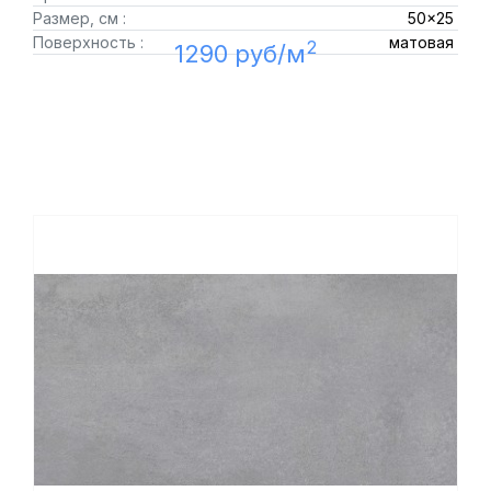
Размер, см :
50x25
Поверхность :
матовая
2
1290 руб/м