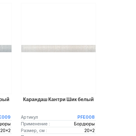
ерый
Карандаш Кантри Шик белый
E009
Артикул
PFE008
дюры
Применение :
Бордюры
20x2
Размер, см :
20x2