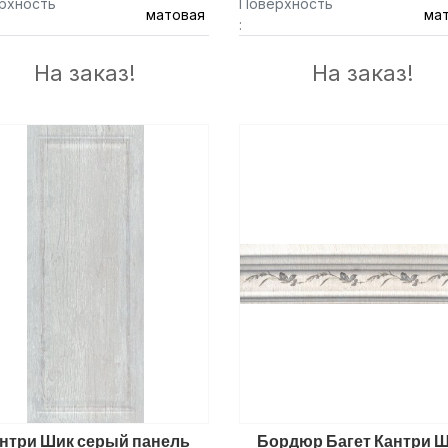
рхность
Поверхность
матовая
ма
:
На заказ!
На заказ!
нтри Шик серый панель
Бордюр Багет Кантри 