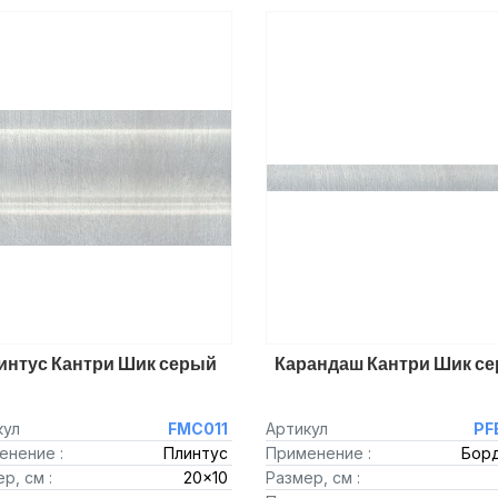
интус Кантри Шик серый
Карандаш Кантри Шик с
кул
FMC011
Артикул
PF
енение :
Плинтус
Применение :
Бор
р, см :
20x10
Размер, см :