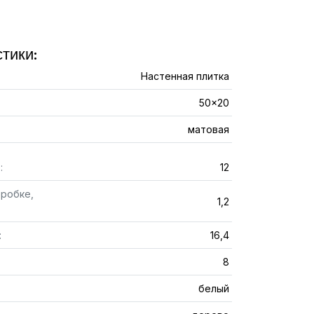
тики:
Настенная плитка
50x20
матовая
:
12
оробке,
1,2
:
16,4
8
белый