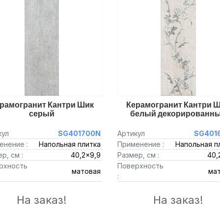
рамогранит Кантри Шик
Керамогранит Кантри 
серый
белый декорированн
кул
SG401700N
Артикул
SG401
енение :
Напольная плитка
Применение :
Напольная п
р, см :
40,2x9,9
Размер, см :
40,
рхность
Поверхность
матовая
ма
:
На заказ!
На заказ!