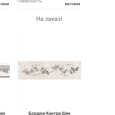
Поверхность
товая
матовая
:
На заказ!
Шик
Бордюр Кантри Шик