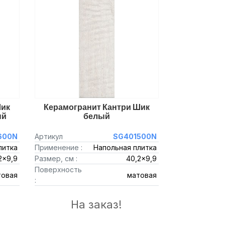
Шик
Керамогранит Кантри Шик
ый
белый
600N
Артикул
SG401500N
литка
Применение :
Напольная плитка
2x9,9
Размер, см :
40,2x9,9
Поверхность
товая
матовая
:
На заказ!