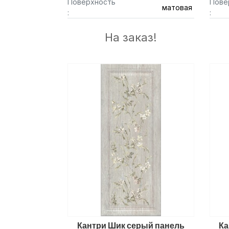
Поверхность
Пове
матовая
:
:
На заказ!
Кантри Шик серый панель
Ка