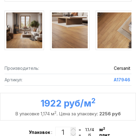
Производитель:
Cersanit
Артикул:
A17946
2
1922 руб /м
2
В упаковке 1,174 м
. Цена за упаковку:
2256 руб
2
=
м
Упаковок
:
=
плит