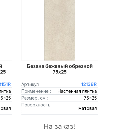
й
Безана бежевый обрезной
x25
75x25
2151R
Артикул
12138R
литка
Применение :
Настенная плитка
75x25
Размер, см :
75x25
Поверхность
товая
матовая
:
На заказ!