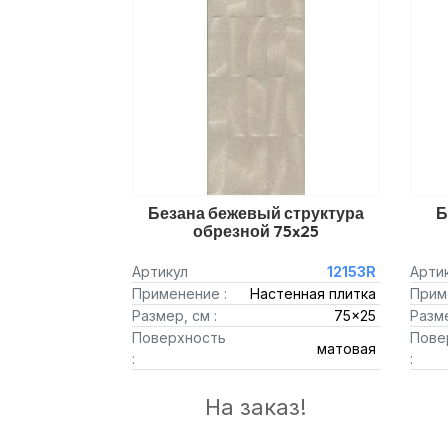
Безана бежевый структура
Б
обрезной 75x25
Артикул
12153R
Арти
Применение :
Настенная плитка
Прим
Размер, см :
75x25
Разме
Поверхность
Пове
матовая
:
:
На заказ!