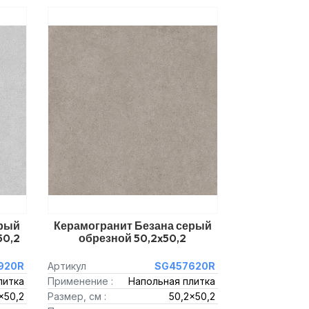
ерый
Керамогранит Безана серый
50,2
обрезной 50,2x50,2
920R
Артикул
SG457620R
литка
Применение :
Напольная плитка
x50,2
Размер, см :
50,2x50,2