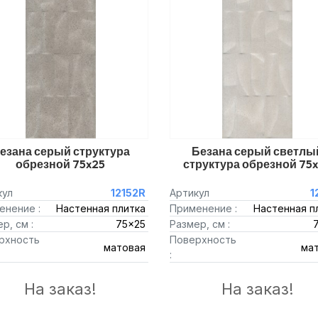
езана серый структура
Безана серый светлы
обрезной 75x25
структура обрезной 75
кул
12152R
Артикул
1
енение :
Настенная плитка
Применение :
Настенная п
р, см :
75x25
Размер, см :
рхность
Поверхность
матовая
ма
:
На заказ!
На заказ!