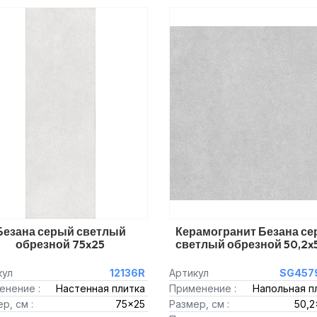
Безана серый светлый
Керамогранит Безана с
обрезной 75x25
светлый обрезной 50,2x
кул
12136R
Артикул
SG457
енение :
Настенная плитка
Применение :
Напольная п
р, см :
75x25
Размер, см :
50,2