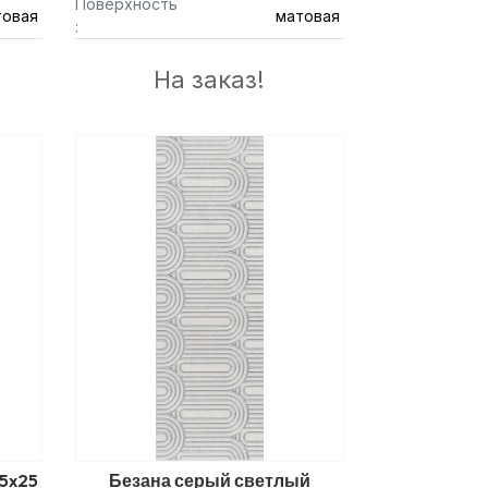
Поверхность
товая
матовая
:
На заказ!
5x25
Безана серый светлый