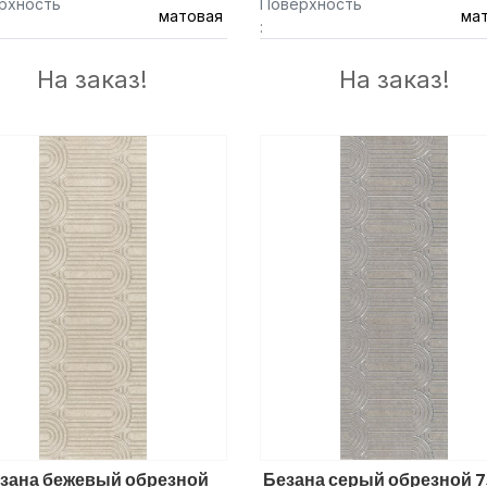
рхность
Поверхность
матовая
ма
:
На заказ!
На заказ!
зана бежевый обрезной
Безана серый обрезной 7