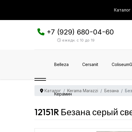
Каталог
+7 (929) 680-04-60
ежедн. с 10 до 19
Belleza
Cersanit
ColiseumG
Каталог
Kerama Marazzi
Безана
Без
Керамин
12151R Безана серый св