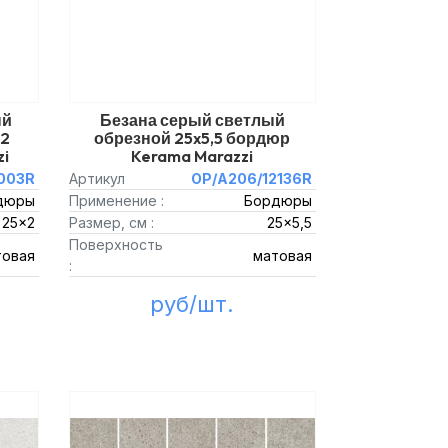
ый
Безана серый светлый
x2
обрезной 25x5,5 бордюр
zi
Kerama Marazzi
003R
Артикул
OP/A206/12136R
дюры
Применение :
Бордюры
25x2
Размер, см :
25x5,5
Поверхность
товая
матовая
:
руб/шт.