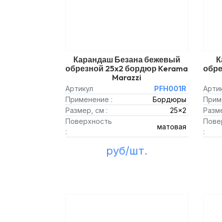
Карандаш Безана бежевый
К
обрезной 25x2 бордюр Kerama
обре
Marazzi
Артикул
PFH001R
Арти
Применение :
Бордюры
Прим
Размер, см :
25x2
Разме
Поверхность
Пове
матовая
:
:
руб/шт.