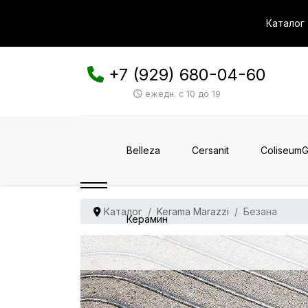
Каталог
+7 (929) 680-04-60
ежедн. с 10 до 19
Belleza
Cersanit
ColiseumG
Каталог
Kerama Marazzi
Безана
Керамин