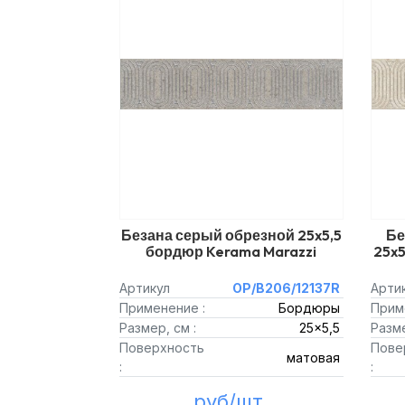
Безана серый обрезной 25x5,5
Бе
бордюр Kerama Marazzi
25x5
Артикул
OP/B206/12137R
Арти
Применение :
Бордюры
Прим
Размер, см :
25x5,5
Разме
Поверхность
Пове
матовая
:
:
руб/шт.