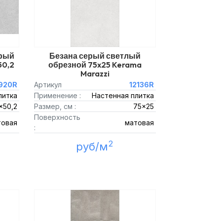
ерый
Безана серый светлый
50,2
обрезной 75x25 Kerama
Marazzi
920R
Артикул
12136R
литка
Применение :
Настенная плитка
x50,2
Размер, см :
75x25
Поверхность
товая
матовая
:
2
руб/м