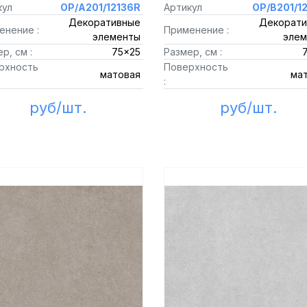
кул
OP/A201/12136R
Артикул
OP/B201/1
Декоративные
Декорати
енение :
Применение :
элементы
элем
р, см :
75x25
Размер, см :
рхность
Поверхность
матовая
ма
:
руб/шт.
руб/шт.