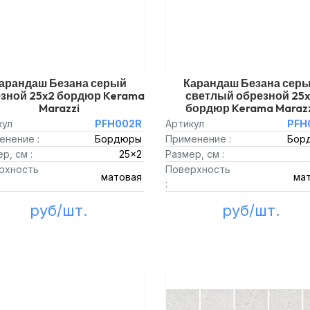
арандаш Безана серый
Карандаш Безана сер
зной 25x2 бордюр Kerama
светлый обрезной 25
Marazzi
бордюр Kerama Maraz
кул
PFH002R
Артикул
PFH
енение :
Бордюры
Применение :
Бор
р, см :
25x2
Размер, см :
рхность
Поверхность
матовая
ма
:
руб/шт.
руб/шт.