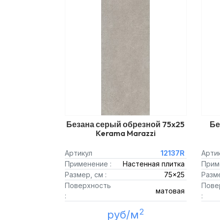
Безана серый обрезной 75x25
Бе
Kerama Marazzi
Артикул
12137R
Арти
Применение :
Настенная плитка
Прим
Размер, см :
75x25
Разме
Поверхность
Пове
матовая
:
:
2
руб/м