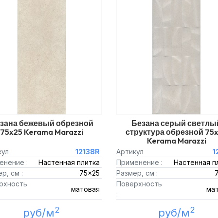
зана бежевый обрезной
Безана серый светлы
75x25 Kerama Marazzi
структура обрезной 75
Kerama Marazzi
кул
12138R
Артикул
1
енение :
Настенная плитка
Применение :
Настенная п
р, см :
75x25
Размер, см :
рхность
Поверхность
матовая
ма
:
2
2
руб/м
руб/м