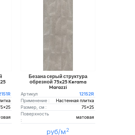
й
Безана серый структура
x25
обрезной 75x25 Kerama
Marazzi
2151R
Артикул
12152R
литка
Применение :
Настенная плитка
75x25
Размер, см :
75x25
Поверхность
товая
матовая
:
2
руб/м