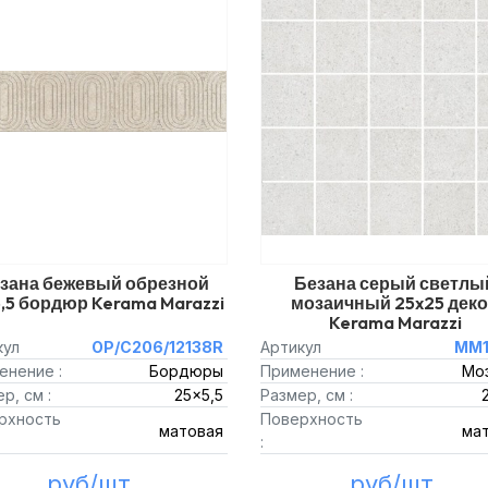
зана бежевый обрезной
Безана серый светлы
,5 бордюр Kerama Marazzi
мозаичный 25x25 дек
Kerama Marazzi
кул
OP/C206/12138R
Артикул
MM1
енение :
Бордюры
Применение :
Мо
р, см :
25x5,5
Размер, см :
рхность
Поверхность
матовая
ма
:
руб/шт.
руб/шт.