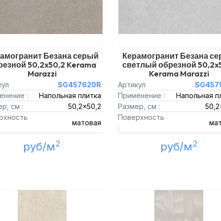
амогранит Безана серый
Керамогранит Безана с
резной 50,2x50,2 Kerama
светлый обрезной 50,2x
Marazzi
Kerama Marazzi
кул
SG457620R
Артикул
SG457
енение :
Напольная плитка
Применение :
Напольная п
р, см :
50,2x50,2
Размер, см :
50,2
рхность
Поверхность
матовая
ма
:
2
2
руб/м
руб/м