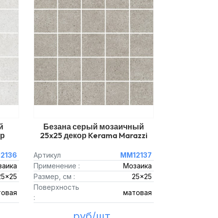
й
Безана серый мозаичный
ор
25x25 декор Kerama Marazzi
2136
Артикул
MM12137
заика
Применение :
Мозаика
25x25
Размер, см :
25x25
Поверхность
товая
матовая
:
руб/шт.