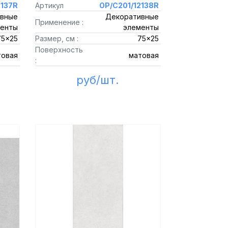
2137R
Артикул
OP/C201/12138R
вные
Декоративные
Применение :
енты
элементы
75x25
Размер, см :
75x25
Поверхность
товая
матовая
:
руб/шт.