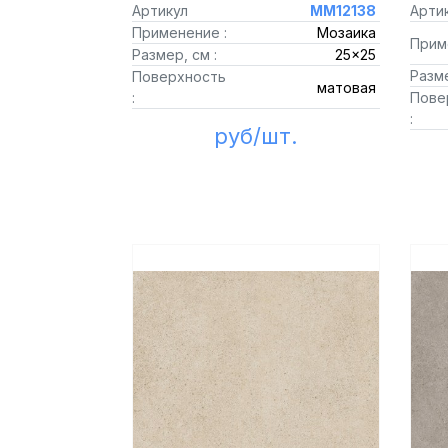
Артикул
MM12138
Арти
Применение :
Мозаика
Прим
Размер, см :
25x25
Разме
Поверхность
матовая
:
Пове
:
руб/шт.