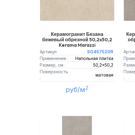
Керамогранит Безана
Кер
бежевый обрезной 50,2x50,2
об
Kerama Marazzi
Артикул
SG457520R
Арти
Применение :
Напольная плитка
Прим
Размер, см :
50,2x50,2
Разме
Поверхность
Пове
матовая
:
:
2
руб/м