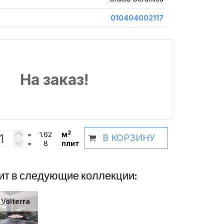
010404002117
На заказ!
2
=
м
В КОРЗИНУ
=
плит
ит в следующие коллекции:
Volterra