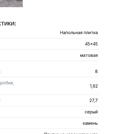
тики:
Напольная плитка
45x45
матовая
:
8
оробке,
1,62
:
27,7
серый
камень