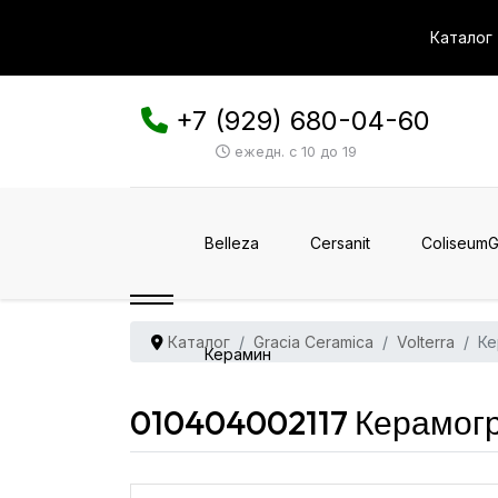
Каталог
+7 (929) 680-04-60
ежедн. с 10 до 19
Belleza
Cersanit
ColiseumG
Каталог
Gracia Ceramica
Volterra
Ке
Керамин
010404002117 Керамогра