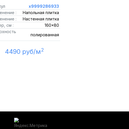
кул
х9999286933
енение :
Напольная плитка
енение :
Настенная плитка
р, см :
160x80
рхность
полированная
2
4490 руб/м