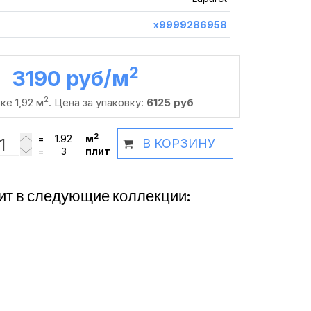
х9999286958
2
3190 руб /м
2
ке 1,92 м
. Цена за упаковку:
6125 руб
2
=
м
В КОРЗИНУ
=
плит
ит в следующие коллекции: