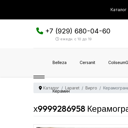
Каталог
+7 (929) 680-04-60
ежедн. с 10 до 19
Belleza
Cersanit
ColiseumG
Каталог
Laparet
Вирго
Керамогран
Керамин
х9999286958 Керамогра