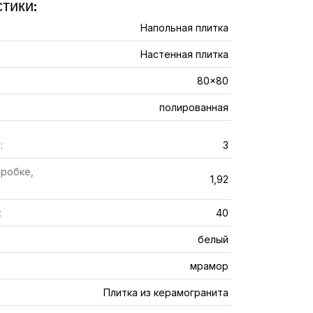
тики:
Напольная плитка
Настенная плитка
80x80
полированная
:
3
оробке,
1,92
:
40
белый
мрамор
Плитка из керамогранита