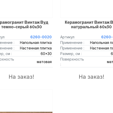
рамогранит Винтаж Вуд
Керамогранит Винтаж 
темно-серый 60x30
натуральный 60x30
кул
6260-0020
Артикул
6260-
енение :
Напольная плитка
Применение :
Напольная п
енение :
Настенная плитка
Применение :
Настенная п
р, см :
60x30
Размер, см :
6
рхность
Поверхность
матовая
ма
:
На заказ!
На заказ!