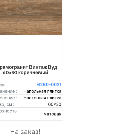
рамогранит Винтаж Вуд
60x30 коричневый
кул
6260-0021
енение :
Напольная плитка
енение :
Настенная плитка
р, см :
60x30
рхность
матовая
На заказ!