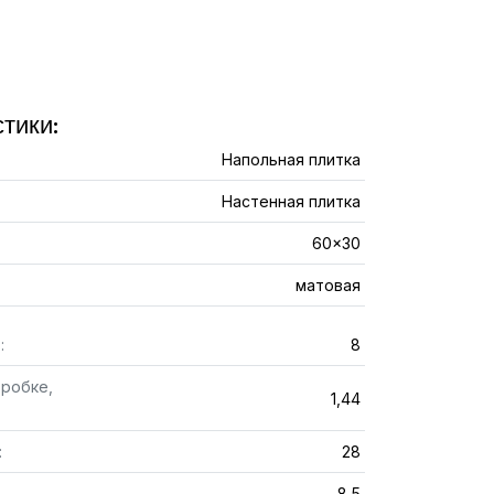
тики:
Напольная плитка
Настенная плитка
60x30
матовая
:
8
оробке,
1,44
:
28
8,5