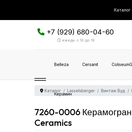
Каталог
+7 (929) 680-04-60
ежедн. с 10 до 19
Belleza
Cersanit
ColiseumG
Каталог
Lasselsberger
Винтаж Вуд
Керамин
7260-0006 Керамограни
Ceramics