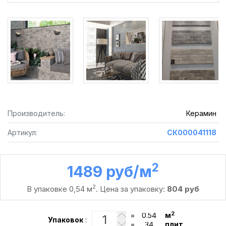
Производитель:
Керамин
Артикул:
СК000041118
2
1489 руб /м
2
В упаковке 0,54 м
. Цена за упаковку:
804 руб
2
=
м
Упаковок
:
=
плит