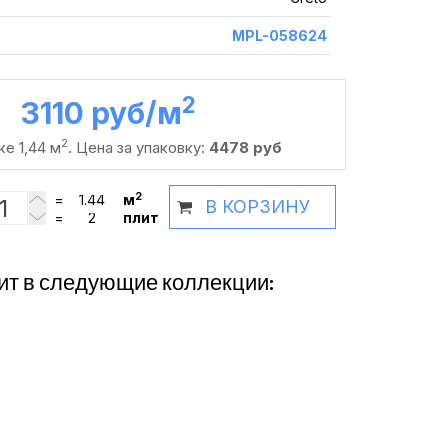
MPL-058624
2
3110 руб /м
2
ке 1,44 м
. Цена за упаковку:
4478 руб
2
=
м
В КОРЗИНУ
=
плит
ит в следующие коллекции: