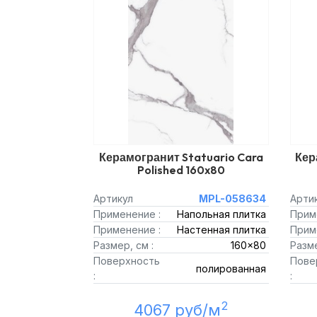
Керамогранит Statuario Cara
Кер
Polished 160x80
Артикул
MPL-058634
Арти
Применение :
Напольная плитка
Прим
Применение :
Настенная плитка
Прим
Размер, см :
160x80
Разме
Поверхность
Пове
полированная
:
:
2
4067 руб/м