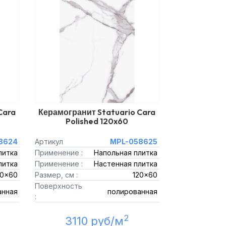
Cara
Керамогранит Statuario Cara
Polished 120x60
8624
Артикул
MPL-058625
литка
Применение :
Напольная плитка
литка
Применение :
Настенная плитка
20x60
Размер, см :
120x60
Поверхность
анная
полированная
:
2
3110 руб/м