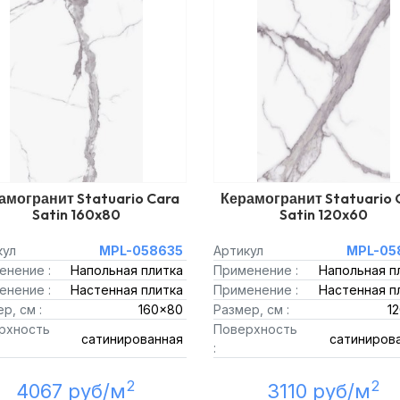
амогранит Statuario Cara
Керамогранит Statuario 
Satin 160x80
Satin 120x60
кул
MPL-058635
Артикул
MPL-05
енение :
Напольная плитка
Применение :
Напольная п
енение :
Настенная плитка
Применение :
Настенная п
р, см :
160x80
Размер, см :
1
рхность
Поверхность
сатинированная
сатиниров
:
2
2
4067 руб/м
3110 руб/м