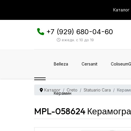
Каталог
+7 (929) 680-04-60
ежедн. с 10 до 19
Belleza
Cersanit
ColiseumG
Каталог
Creto
Statuario Cara
Керамо
Керамин
MPL-058624 Керамограни