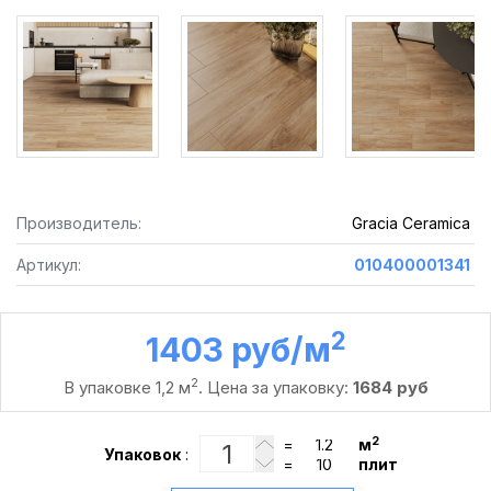
Производитель:
Gracia Ceramica
Артикул:
010400001341
2
1403 руб /м
2
В упаковке 1,2 м
. Цена за упаковку:
1684 руб
2
=
м
Упаковок
:
=
плит