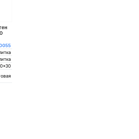
ген
0
0055
литка
литка
0x30
товая