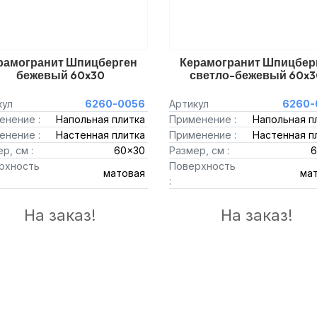
рамогранит Шпицберген
Керамогранит Шпицбер
бежевый 60x30
светло-бежевый 60x3
кул
6260-0056
Артикул
6260-
енение :
Напольная плитка
Применение :
Напольная п
енение :
Настенная плитка
Применение :
Настенная п
р, см :
60x30
Размер, см :
6
рхность
Поверхность
матовая
ма
:
На заказ!
На заказ!