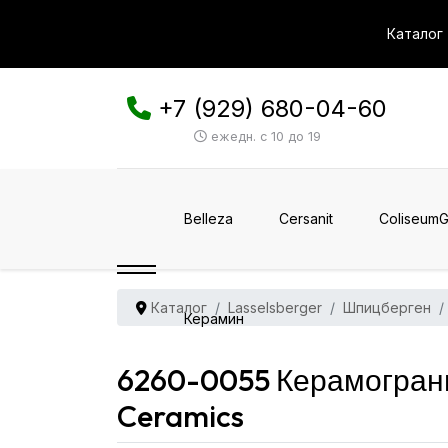
Каталог
+7 (929) 680-04-60
ежедн. с 10 до 19
Belleza
Cersanit
ColiseumG
Каталог
Lasselsberger
Шпицберген
Керамин
6260-0055 Керамограни
Ceramics