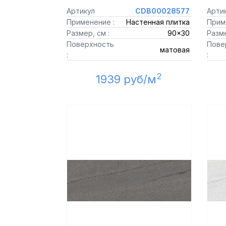
Артикул
CDB00028577
Арти
Применение :
Настенная плитка
Прим
Размер, см :
90x30
Разме
Поверхность
Пове
матовая
:
:
2
1939 руб/м