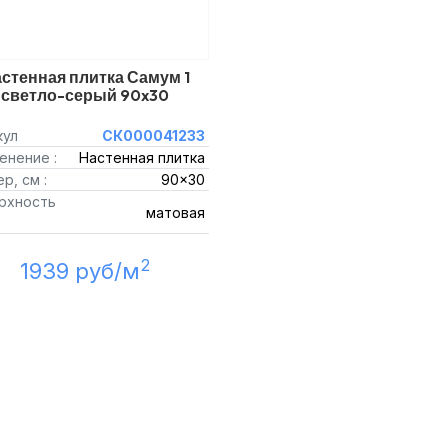
стенная плитка Самум 1
светло-серый 90x30
кул
СК000041233
енение :
Настенная плитка
р, см :
90x30
рхность
матовая
2
1939 руб/м