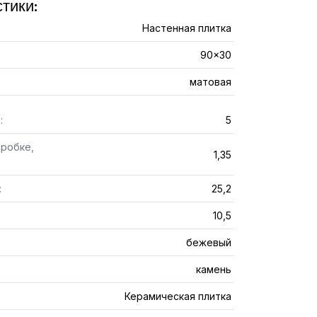
тики:
Настенная плитка
90x30
матовая
:
5
оробке,
1,35
:
25,2
10,5
бежевый
камень
Керамическая плитка