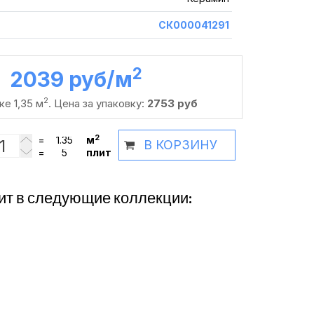
СК000041291
2
2039 руб /м
2
ке 1,35 м
. Цена за упаковку:
2753 руб
2
=
м
В КОРЗИНУ
=
плит
ит в следующие коллекции: