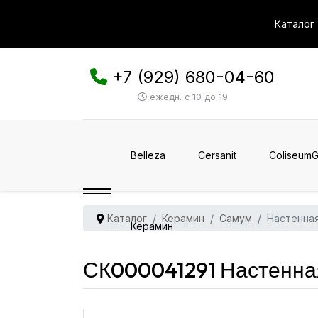
Каталог
+7 (929) 680-04-60
ежедн. с 10 до 19
Belleza
Cersanit
ColiseumG
Каталог
Керамин
Самум
Настенна
Керамин
СК000041291 Настенна