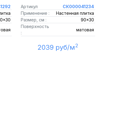
1292
Артикул
СК000041234
литка
Применение :
Настенная плитка
0x30
Размер, см :
90x30
Поверхность
товая
матовая
:
2
2039 руб/м