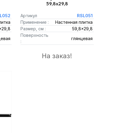
59,8x29,8
L052
Артикул
RSL051
литка
Применение :
Настенная плитка
x29,8
Размер, см :
59,8x29,8
Поверхность
цевая
глянцевая
:
На заказ!