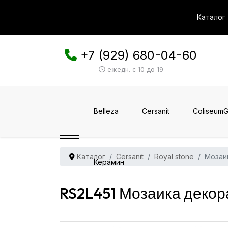
Каталог
+7 (929) 680-04-60
ежедн. с 10 до 19
Belleza
Cersanit
ColiseumG
Каталог
Cersanit
Royal stone
Мозаи
Керамин
RS2L451 Мозаика декора