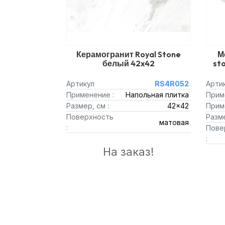
Керамогранит Royal Stone
М
белый 42x42
st
Артикул
RS4R052
Арти
Применение :
Напольная плитка
Прим
Размер, см :
42x42
Прим
Поверхность
Разме
матовая
:
Пове
:
На заказ!