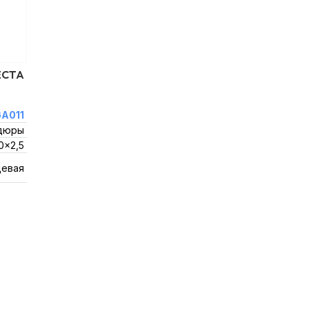
ECTA
A011
дюры
0x2,5
цевая