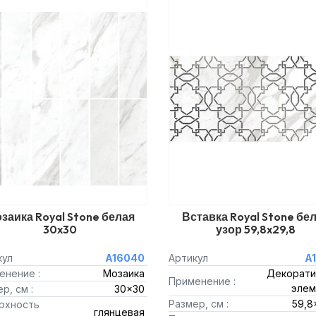
заика Royal Stone белая
Вставка Royal Stone бе
30x30
узор 59,8x29,8
кул
A16040
Артикул
A
енение :
Мозаика
Декорати
Применение :
элем
р, см :
30x30
Размер, см :
59,8
рхность
глянцевая