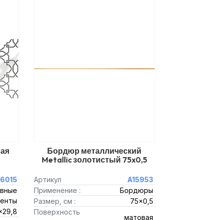
лая
Бордюр металлический
Metallic золотистый 75x0,5
16015
Артикул
A15953
вные
Применение :
Бордюры
енты
Размер, см :
75x0,5
x29,8
Поверхность
матовая