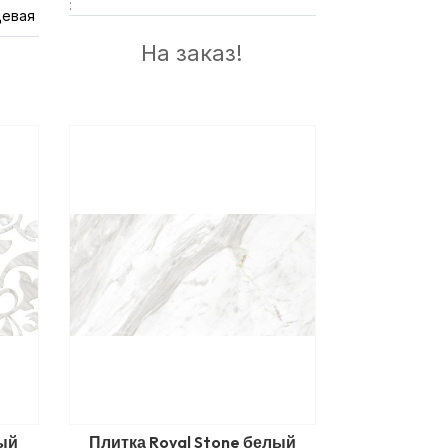
:
цевая
На заказ!
лый
Плитка Royal Stone белый