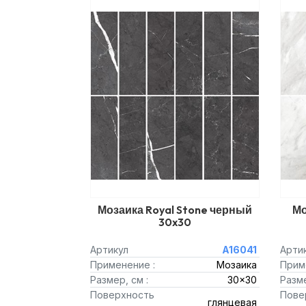
Мозаика Royal Stone черный
Мо
30x30
Артикул
A16041
Арти
Применение :
Мозаика
Прим
Размер, см :
30x30
Разме
Поверхность
Пове
глянцевая