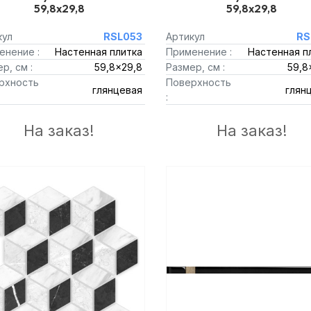
59,8x29,8
59,8x29,8
кул
RSL053
Артикул
RS
енение :
Настенная плитка
Применение :
Настенная п
р, см :
59,8x29,8
Размер, см :
59,8
рхность
Поверхность
глянцевая
глян
:
На заказ!
На заказ!