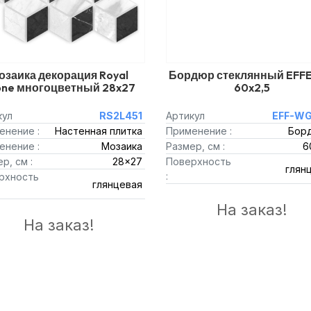
озаика декорация Royal
Бордюр стеклянный EFF
one многоцветный 28x27
60x2,5
кул
RS2L451
Артикул
EFF-WG
енение :
Настенная плитка
Применение :
Бор
енение :
Мозаика
Размер, см :
6
р, см :
28x27
Поверхность
глян
:
рхность
глянцевая
На заказ!
На заказ!