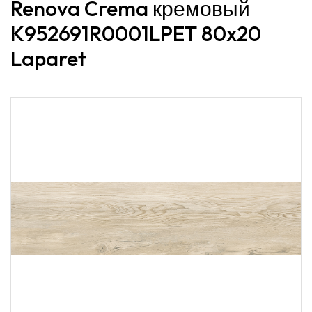
Renova Crema кремовый
K952691R0001LPET 80x20
Laparet