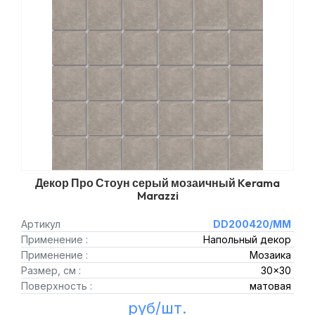
Декор Про Стоун серый мозаичный Kerama
Marazzi
Артикул
DD200420/MM
Применение :
Напольный декор
Применение :
Мозаика
Размер, см :
30x30
Поверхность :
матовая
руб/шт.