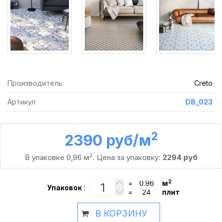
Производитель:
Creto
Артикул:
DB_023
2
2390 руб /м
2
В упаковке 0,96 м
. Цена за упаковку:
2294 руб
2
=
м
Упаковок
:
=
плит
В КОРЗИНУ