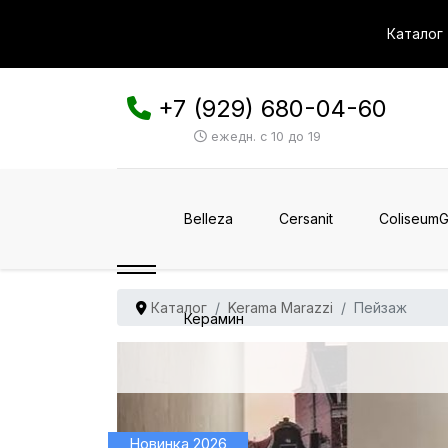
Каталог
+7 (929) 680-04-60
ежедн. с 10 до 19
Belleza
Cersanit
ColiseumG
Каталог
Kerama Marazzi
Пейзаж
Керамин
Новинка 2026