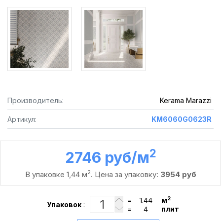
Производитель:
Kerama Marazzi
Артикул:
KM6060G0623R
2
2746 руб /м
2
В упаковке 1,44 м
. Цена за упаковку:
3954 руб
2
=
м
Упаковок
:
=
плит