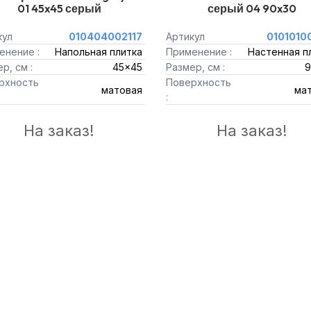
01 45x45 серый
серый 04 90x30
кул
010404002117
Артикул
0101010
енение :
Напольная плитка
Применение :
Настенная п
р, см :
45x45
Размер, см :
9
рхность
Поверхность
матовая
ма
:
На заказ!
На заказ!