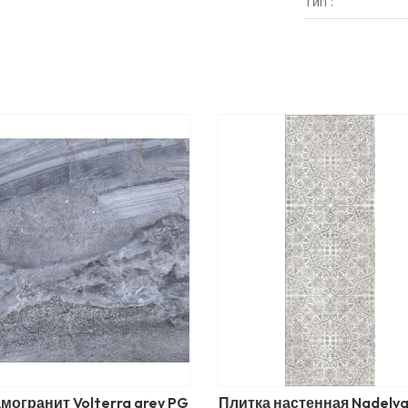
Тип :
могранит Volterra grey PG
Плитка настенная Nadelva