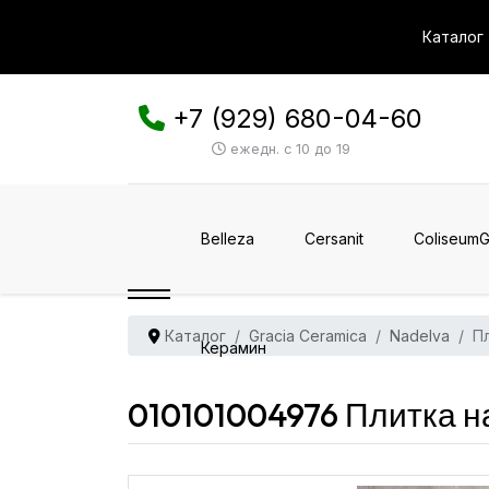
Каталог
+7 (929) 680-04-60
ежедн. с 10 до 19
Belleza
Cersanit
ColiseumG
Каталог
Gracia Ceramica
Nadelva
Пл
Керамин
010101004976 Плитка н