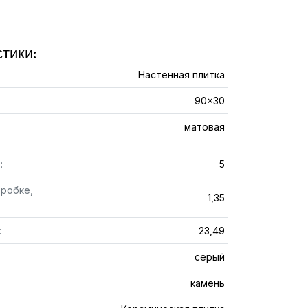
тики:
Настенная плитка
90x30
матовая
:
5
оробке,
1,35
:
23,49
серый
камень