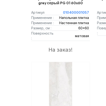
grey серый PG 01 60x60
Артикул
010400001057
Арти
Применение :
Напольная плитка
Прим
Применение :
Настенная плитка
Разме
Размер, см :
60x60
Пове
:
Поверхность
матовая
:
На заказ!