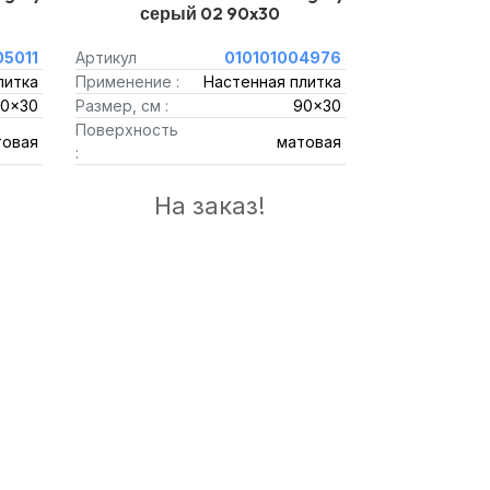
серый 02 90x30
05011
Артикул
010101004976
литка
Применение :
Настенная плитка
0x30
Размер, см :
90x30
Поверхность
товая
матовая
:
На заказ!