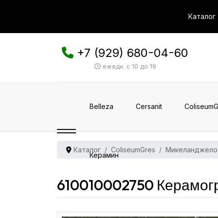
Каталог
+7 (929) 680-04-60
ежедн. с 10 до 19
Belleza
Cersanit
ColiseumG
Каталог
ColiseumGres
Микеланджело
Керамин
610010002750 Керамог