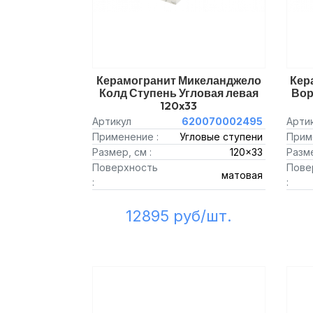
Керамогранит Микеланджело
Кер
Колд Ступень Угловая левая
Вор
120x33
Артикул
620070002495
Арти
Применение :
Угловые ступени
Прим
Размер, см :
120x33
Разме
Поверхность
Пове
матовая
:
:
12895 руб/шт.