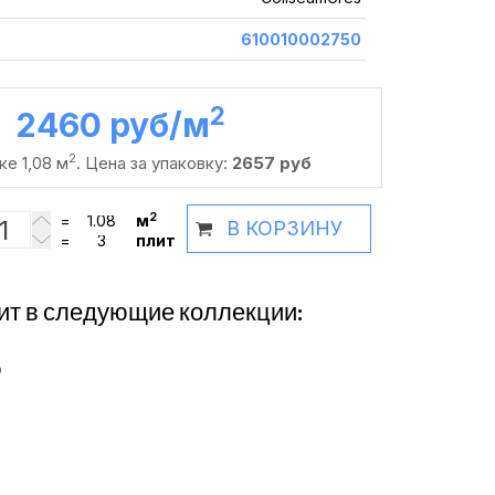
610010002750
2
2460 руб /м
2
ке 1,08 м
. Цена за упаковку:
2657 руб
2
=
м
В КОРЗИНУ
=
плит
ит в следующие коллекции:
о