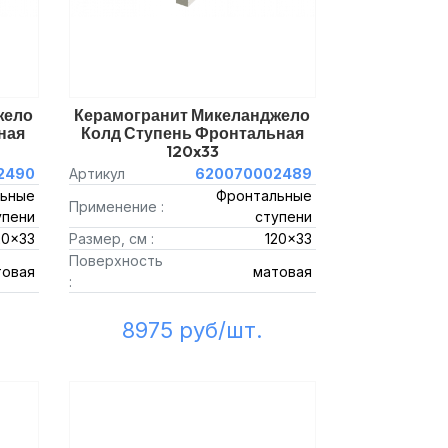
жело
Керамогранит Микеланджело
ная
Колд Ступень Фронтальная
120x33
2490
Артикул
620070002489
ьные
Фронтальные
Применение :
упени
ступени
20x33
Размер, см :
120x33
Поверхность
товая
матовая
:
8975 руб/шт.