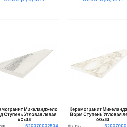
амогранит Микеланджело
Керамогранит Микеланд
д Ступень Угловая левая
Ворм Ступень Угловая л
60x33
60x33
кул
620070002504
Артикул
62007000