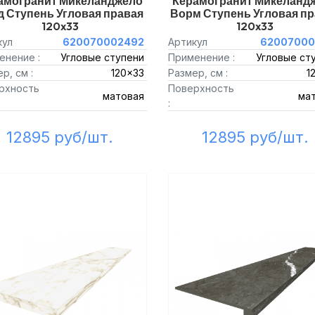
амогранит Микеланджело
Керамогранит Микеланд
д Ступень Угловая правая
Ворм Ступень Угловая пр
120x33
120x33
кул
620070002492
Артикул
62007000
енение :
Угловые ступени
Применение :
Угловые ст
р, см :
120x33
Размер, см :
1
рхность
Поверхность
матовая
ма
:
12895 руб/шт.
12895 руб/шт.