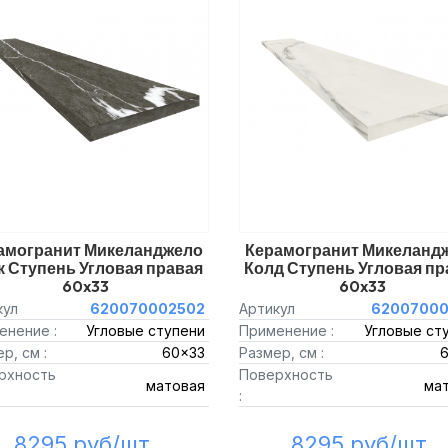
амогранит Микеланджело
Керамогранит Микеланд
к Ступень Угловая правая
Колд Ступень Угловая пр
60x33
60x33
кул
620070002502
Артикул
62007000
енение :
Угловые ступени
Применение :
Угловые ст
р, см :
60x33
Размер, см :
рхность
Поверхность
матовая
ма
:
8295 руб/шт.
8295 руб/шт.