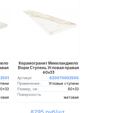
жело
Керамогранит Микеланджело
авая
Ворм Ступень Угловая правая
60x33
2501
Артикул
620070002500
упени
Применение :
Угловые ступени
60x33
Размер, см :
60x33
Поверхность
товая
матовая
:
8295 руб/шт.