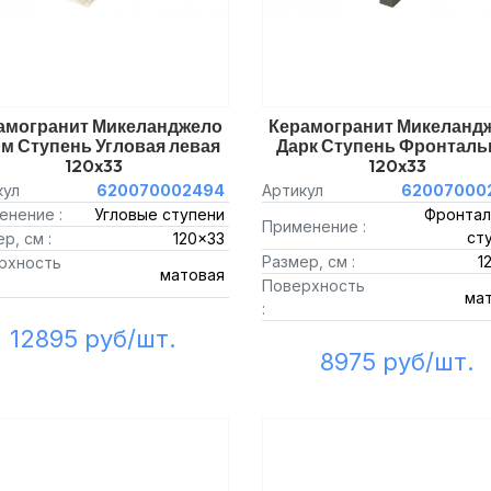
амогранит Микеланджело
Керамогранит Микеланд
м Ступень Угловая левая
Дарк Ступень Фронталь
120x33
120x33
кул
620070002494
Артикул
62007000
енение :
Угловые ступени
Фронтал
Применение :
ст
р, см :
120x33
Размер, см :
1
рхность
матовая
Поверхность
ма
:
12895 руб/шт.
8975 руб/шт.