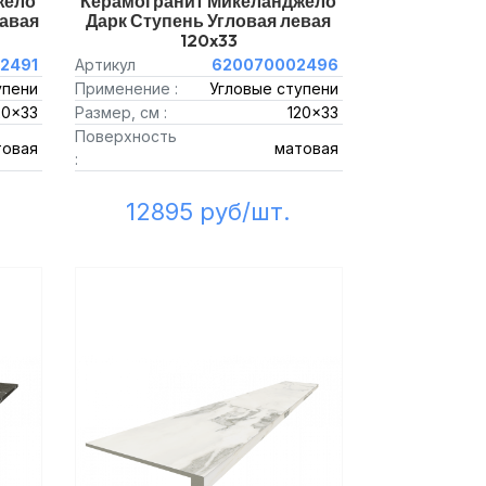
жело
Керамогранит Микеланджело
авая
Дарк Ступень Угловая левая
120x33
2491
Артикул
620070002496
упени
Применение :
Угловые ступени
20x33
Размер, см :
120x33
Поверхность
товая
матовая
:
12895 руб/шт.