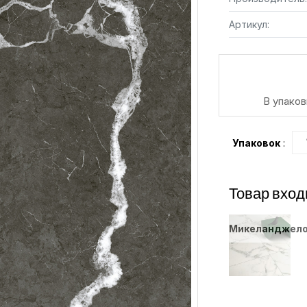
Артикул:
В упаков
Упаковок
:
Товар вход
Микеланджел