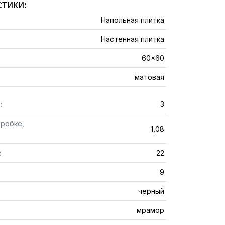
тики:
Напольная плитка
Настенная плитка
60x60
матовая
:
3
оробке,
1,08
:
22
9
черный
мрамор