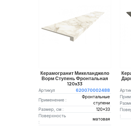
Керамогранит Микеланджело
Кер
Ворм Ступень Фронтальная
Дар
120x33
Артикул
620070002488
Арти
Фронтальные
Прим
Применение :
ступени
Разме
Размер, см :
120x33
Пове
Поверхность
:
матовая
: