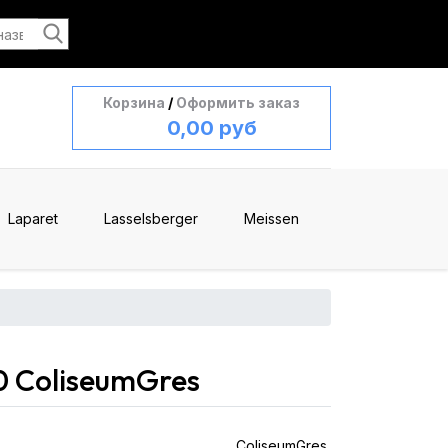
Корзина
/
Оформить заказ
0,00 руб
Laparet
Lasselsberger
Meissen
 ColiseumGres
ColiseumGres