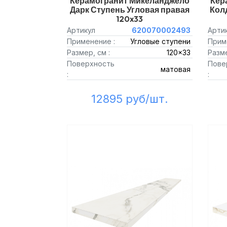
Керамогранит Микеланджело
Кер
Дарк Ступень Угловая правая
Кол
120x33
Артикул
620070002493
Арти
Применение :
Угловые ступени
Прим
Размер, см :
120x33
Разме
Поверхность
Пове
матовая
:
:
12895 руб/шт.