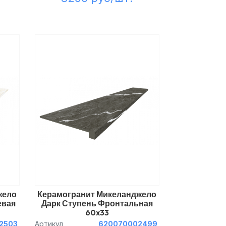
жело
Керамогранит Микеланджело
евая
Дарк Ступень Фронтальная
60x33
2503
Артикул
620070002499