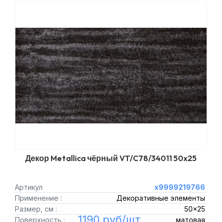
Декор Metallica чёрный VT/C78/34011 50x25
Артикул
х9999219766
Применение :
Декоративные элементы
Размер, см :
50x25
1190 руб/шт.
Поверхность :
матовая