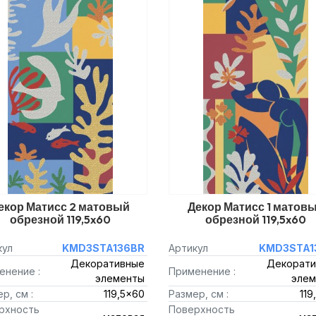
екор Матисс 2 матовый
Декор Матисс 1 матов
обрезной 119,5x60
обрезной 119,5x60
кул
KMD3STA136BR
Артикул
KMD3STA1
Декоративные
Декорати
енение :
Применение :
элементы
элем
р, см :
119,5x60
Размер, см :
119
рхность
Поверхность