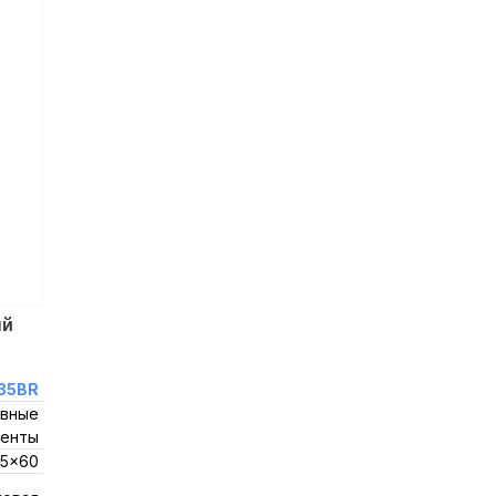
ый
35BR
вные
енты
,5x60