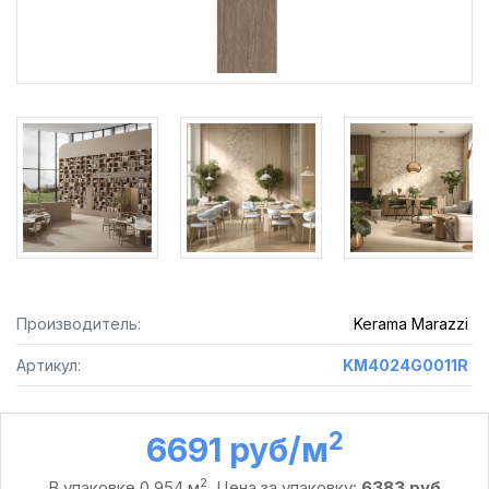
Производитель:
Kerama Marazzi
Артикул:
KM4024G0011R
2
6691 руб /м
2
В упаковке 0,954 м
. Цена за упаковку:
6383 руб