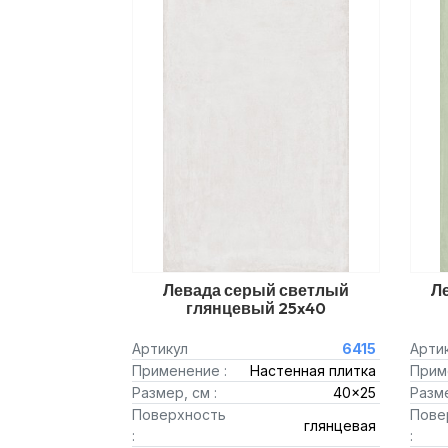
Левада серый светлый
Л
глянцевый 25x40
Артикул
6415
Арти
Применение :
Настенная плитка
Прим
Размер, см :
40x25
Разме
Поверхность
Пове
глянцевая
:
: