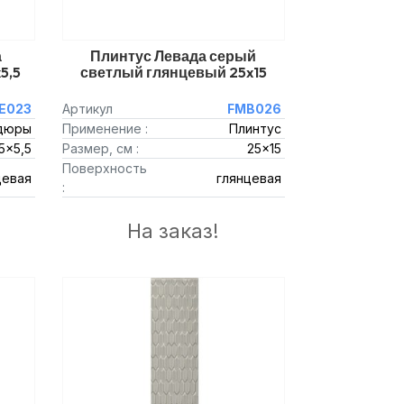
а
Плинтус Левада серый
5,5
светлый глянцевый 25x15
E023
Артикул
FMB026
дюры
Применение :
Плинтус
5x5,5
Размер, см :
25x15
Поверхность
цевая
глянцевая
:
На заказ!