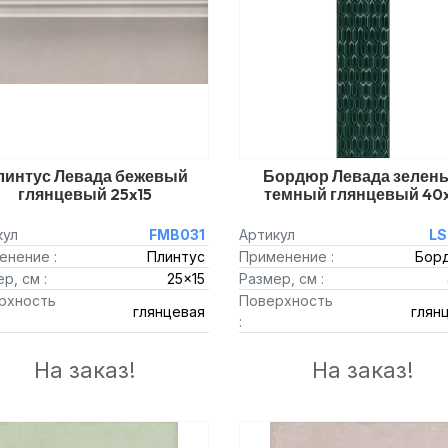
линтус Левада бежевый
Бордюр Левада зелен
глянцевый 25x15
темный глянцевый 40
кул
FMB031
Артикул
LS
енение :
Плинтус
Применение :
Бор
р, см :
25x15
Размер, см :
рхность
Поверхность
глянцевая
глян
:
На заказ!
На заказ!