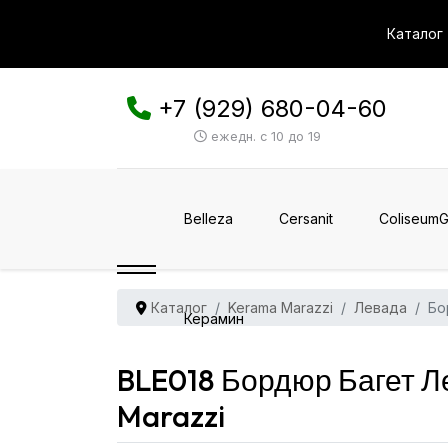
Каталог
+7 (929) 680-04-60
ежедн. с 10 до 19
Belleza
Cersanit
ColiseumG
Каталог
Kerama Marazzi
Левада
Бо
Керамин
BLE018 Бордюр Багет Л
Marazzi