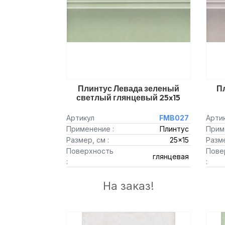
Плинтус Левада зеленый
П
светлый глянцевый 25x15
Артикул
FMB027
Арти
Применение :
Плинтус
Прим
Размер, см :
25x15
Разме
Поверхность
Пове
глянцевая
:
:
На заказ!