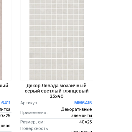
вый
Декор Левада мозаичный
серый светлый глянцевый
25x40
6411
Артикул
MM6415
литка
Декоративные
Применение :
элементы
40x25
Размер, см :
40x25
цевая
Поверхность
глянцевая