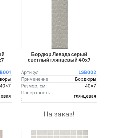
ый
Бордюр Левада серый
x7
светлый глянцевый 40x7
B001
Артикул
LSB002
дюры
Применение :
Бордюры
40x7
Размер, см :
40x7
Поверхность
цевая
глянцевая
:
На заказ!