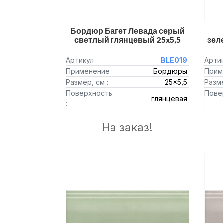
Бордюр Багет Левада серый
светлый глянцевый 25x5,5
зел
Артикул
BLE019
Арти
Применение :
Бордюры
Прим
Размер, см :
25x5,5
Разме
Поверхность
Пове
глянцевая
:
:
На заказ!