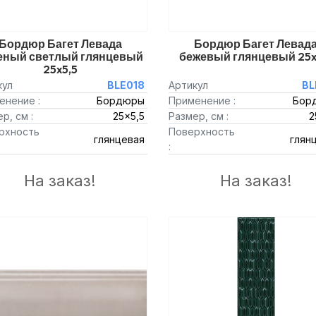
Бордюр Багет Левада
Бордюр Багет Левад
еный светлый глянцевый
бежевый глянцевый 25x
25x5,5
кул
BLE018
Артикул
BL
енение :
Бордюры
Применение :
Бор
р, см :
25x5,5
Размер, см :
2
рхность
Поверхность
глянцевая
глян
:
На заказ!
На заказ!