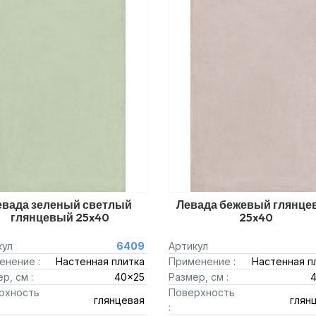
евада зеленый светлый
Левада бежевый глянце
глянцевый 25x40
25x40
кул
6409
Артикул
енение :
Настенная плитка
Применение :
Настенная п
р, см :
40x25
Размер, см :
рхность
Поверхность
глянцевая
глян
: