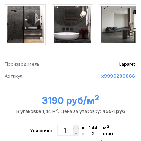
Производитель:
Laparet
Артикул:
х9999286866
2
3190 руб /м
2
В упаковке 1,44 м
. Цена за упаковку:
4594 руб
2
=
м
Упаковок
:
=
плит