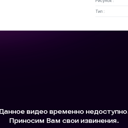
Рисунок :
Тип :