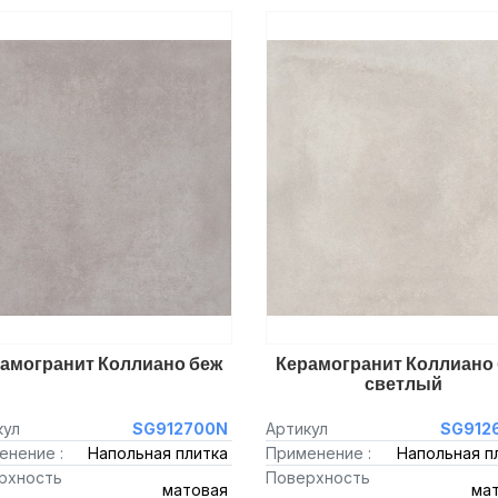
амогранит Коллиано беж
Керамогранит Коллиано
светлый
кул
SG912700N
Артикул
SG912
енение :
Напольная плитка
Применение :
Напольная п
рхность
Поверхность
матовая
ма