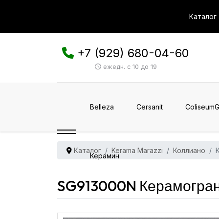
Каталог
+7 (929) 680-04-60
ежедн. с 10 до 19
Belleza
Cersanit
ColiseumG
Каталог
Kerama Marazzi
Коллиано
Керамин
SG913000N Керамогран