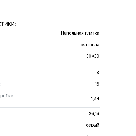
тики:
Напольная плитка
матовая
30x30
8
:
16
оробке,
1,44
:
26,16
серый