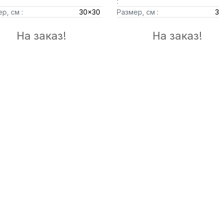
:
р, см :
30x30
Размер, см :
На заказ!
На заказ!