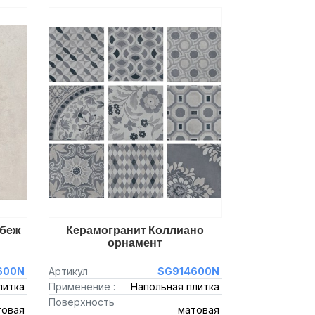
 беж
Керамогранит Коллиано
орнамент
600N
Артикул
SG914600N
литка
Применение :
Напольная плитка
Поверхность
товая
матовая