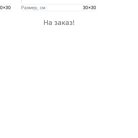
:
30x30
Размер, см :
30x30
На заказ!