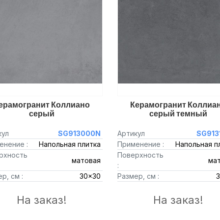
ерамогранит Коллиано
Керамогранит Коллиа
серый
серый темный
кул
SG913000N
Артикул
SG913
енение :
Напольная плитка
Применение :
Напольная п
рхность
Поверхность
матовая
ма
:
р, см :
30x30
Размер, см :
На заказ!
На заказ!