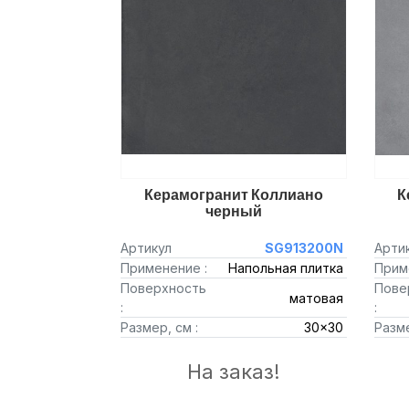
Керамогранит Коллиано
К
черный
Артикул
SG913200N
Арти
Применение :
Напольная плитка
Прим
Поверхность
Пове
матовая
:
:
Размер, см :
30x30
Разме
На заказ!