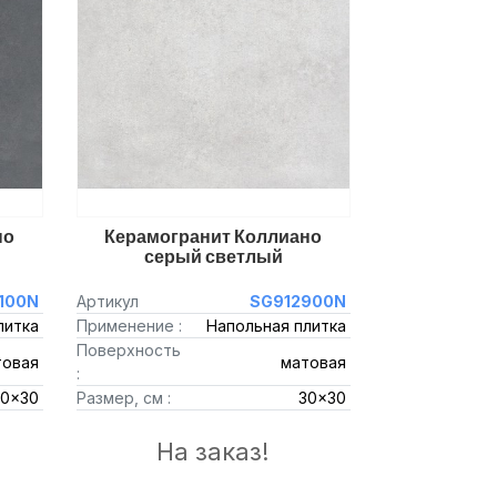
но
Керамогранит Коллиано
серый светлый
100N
Артикул
SG912900N
литка
Применение :
Напольная плитка
Поверхность
товая
матовая
:
30x30
Размер, см :
30x30
На заказ!