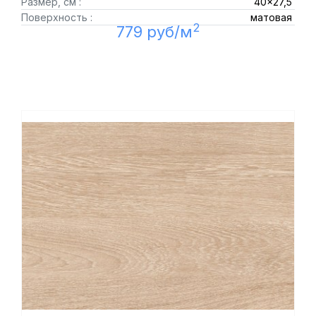
Размер, см :
40x27,5
Поверхность :
матовая
2
779 руб/м