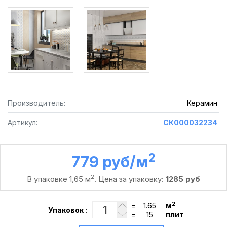
Производитель:
Керамин
Артикул:
СК000032234
2
779 руб /м
2
В упаковке 1,65 м
. Цена за упаковку:
1285 руб
2
=
м
Упаковок
:
=
плит