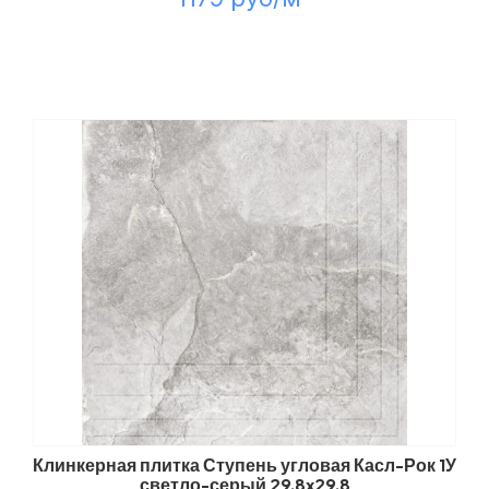
Клинкерная плитка Ступень угловая Касл-Рок 1У
светло-серый 29,8x29,8