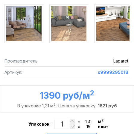
Производитель:
Laparet
Артикул:
х9999295018
2
1390 руб /м
2
В упаковке 1,31 м
. Цена за упаковку:
1821 руб
2
=
м
Упаковок
:
=
плит